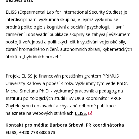
bezpečnosti.
ELISS (Experimental Lab for International Security Studies) je
interdisciplinární výzkumná skupina, v jejímž výzkumu se
protíná politologie s kognitivní a sociální psychologií. Hlavní
zaměření i dosavadní publikace skupiny se zabývají výzkumem
postojů veřejnosti a politických elit k využívání vojenské síly,
zbraní hromadného ničení, autonomních zbraní, kybernetických
útoků a „hybridních hrozeb“.
Projekt ELISS je financován prestižním grantem PRIMUS
Univerzity Karlovy a poběží 4 roky. Výzkumný tým vede PhDr.
Michal Smetana Ph.D. - výzkumný pracovník a pedagog na
Institutu politologických studií FSV UK a koordinátor PRCP.
Zbytek týmu i dosavadní a chystané odborné publikace
naleznete na webových stránkách
ELISS.
Kontakt pro média: Barbora Srbová, PR koordinátorka
ELISS, +420 773 608 373