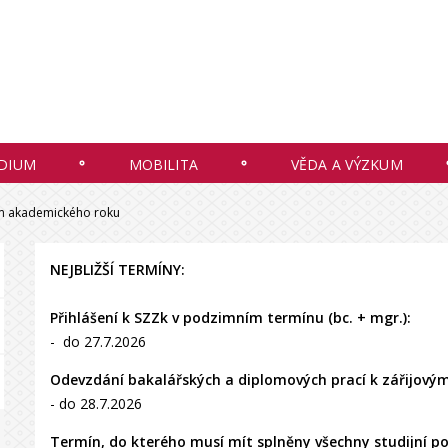
DIUM
MOBILITA
VĚDA A VÝZKUM
 akademického roku
NEJBLIŽŠÍ TERMÍNY:
Přihlášení k SZZk v podzimním termínu (bc. + mgr.):
- do 27.7.2026
Odevzdání bakalářských a diplomových prací k zářijový
- do 28.7.2026
Termín, do kterého musí mít splněny všechny studijní p