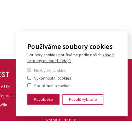
Používáme soubory cookies
Soubory cookies používáme podle našich
zásad
ochrany osobních údajů
.
Nezbytné cookies
OST
KONTAKTY
Výkonnostní cookies
Social media cookies
SV UK
Fakulta sociálních věd
řejnost
Univerzita Karlova
Povolit vše
Povolit vybrané
 věku
Smetanovo nábřeží 6
Praha 1 110 01
informací
Tel.: + 420 222 112 111