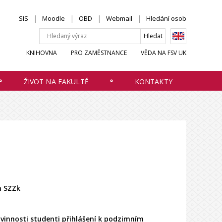
SIS
Moodle
OBD
Webmail
Hledání osob
KNIHOVNA
PRO ZAMĚSTNANCE
VĚDA NA FSV UK
ŽIVOT NA FAKULTĚ
KONTAKTY
m SZZk
ovinnosti studenti přihlášení k podzimním