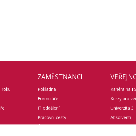
ZAMĚSTNANCI
VEŘEJN
 roku
Pokladna
Kariéra na F
Formuláře
Kurzy pro ve
áře
IT oddělení
Univerzita 3.
Pracovní cesty
Absolventi
Úřední deska
Poskytování 