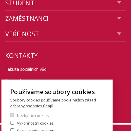
STUDENTI
ZAMĚSTNANCI
VEŘEJNOST
KONTAKTY
Fakulta sociálních věd
Univerzita Karlova
Používáme soubory cookies
Smetanovo nábřeží 6
Soubory cookies používáme podle našich
zásad
Praha 1 110 01
ochrany osobních údajů
.
Tel.: + 420 222 112 111
Nezbytné cookies
Výkonnostní cookies
Social media cookies