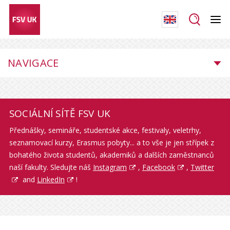
NAVIGACE
SOCIÁLNÍ SÍTĚ FSV UK
Přednášky, semináře, studentské akce, festivaly, veletrhy,
seznamovací kurzy, Erasmus pobyty... a to vše je jen střípek z
bohatého života studentů, akademiků a dalších zaměstnanců
naší fakulty. Sledujte náš
Instagram
,
Facebook
,
Twitter
and
LinkedIn
!