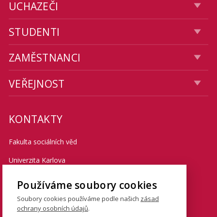
UCHAZEČI
STUDENTI
ZAMĚSTNANCI
VEŘEJNOST
KONTAKTY
Fakulta sociálních věd
Univerzita Karlova
Smetanovo nábřeží 6
Používáme soubory cookies
Praha 1 110 01
Soubory cookies používáme podle našich
zásad
ochrany osobních údajů
.
Tel.: + 420 222 112 111