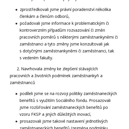
zprostředkovali jsme právní poradenství několika
členkám a členům odborů,
požadovali jsme informace k problematickým či
kontroverzním případům rozvazování či změn
pracovních poměrů s některými zaměstnankyněmi či
zaměstnanci a tyto změny jsme konzultovali jak
s dotyčnými zaměstnankyněmi či zaměstnanci, tak
s vedením fakulty.
2. Navrhovala změny ke zlepšení stávajících
pracovních a životních podmínek zaměstnankyň a
zaměstnanců
podíleli jsme se na rozvoji politiky zaměstnaneckých
benefitů s využitím Sociálního fondu. Prosazovali
jsme rozšiřování zaměstnaneckých benefitů po
vzoru FKSP a jiných důležitých inovací,
prosazovali jsme takové nastavení jednotlivých
zaměstnaneckých benefitů (zejména podmínku