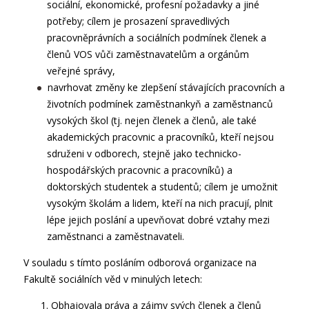
sociální, ekonomické, profesní požadavky a jiné
potřeby; cílem je prosazení spravedlivých
pracovněprávních a sociálních podmínek členek a
členů VOS vůči zaměstnavatelům a orgánům
veřejné správy,
navrhovat změny ke zlepšení stávajících pracovních a
životních podmínek zaměstnankyň a zaměstnanců
vysokých škol (tj. nejen členek a členů, ale také
akademických pracovnic a pracovníků, kteří nejsou
sdruženi v odborech, stejně jako technicko-
hospodářských pracovnic a pracovníků) a
doktorských studentek a studentů; cílem je umožnit
vysokým školám a lidem, kteří na nich pracují, plnit
lépe jejich poslání a upevňovat dobré vztahy mezi
zaměstnanci a zaměstnavateli.
V souladu s tímto posláním odborová organizace na
Fakultě sociálních věd v minulých letech:
Obhajovala práva a zájmy svých členek a členů