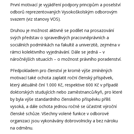
První motivací je vyjádření podpory principům a poselství
odborů reprezentovaných Vysokoškolským odborovým
svazem (viz stanovy VOS).
Druhou je možnost aktivně se podílet na prosazování
svých představ o spravedlivých pracovněprávních a
sociálních podmínkách na fakultě a univerzitě, zejména v
rámci kolektivního vyjednávání. Dále se jedná – v
náročnějších situacích – o možnost právního poradenství.
Předpokladem pro členství je kromě výše zmíněných
motivací také ochota zaplatit roční členský příspěvek,
který aktuálně činí 1.000 Kč, respektive 600 Kč v případě
doktorských studujících nebo zaměstnanců/kyň, pro které
by byla výše standardního členského příspěvku příliš
vysoká, a dále ochota jednou ročně se účastnit výroční
členské schůze. Všechny volené funkce v odborové
organizaci jsou vykonávány dobrovolnicky a bez nároku
na odměnu.