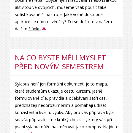
docílíme třeba i obyčejným hlasováním nebo krátkou
aktivitou ve dvojicích, můžeme však použít také
sofistikovanější nástroje. Jaké volně dostupné
aplikace se nám osvědčily? To se dočtete v našem
dalším
článku
.
NA CO BYSTE MĚLI MYSLET
PŘED NOVÝM SEMESTREM
Sylabus není jen formální dokument; je to mapa,
která studentům ukazuje cestu kurzem. Jasně
formulované cíle, pravidla a očekávání šetří čas,
předcházejí nedorozuměním a pomáhají udržet
konzistentní kvalitu výuky. Aby pro vás příprava byla
snazší, připravili jsme krátký checklist, který vás při
psaní sylabu může nasměrovat jako kompas. Najdete