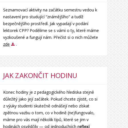
Seznamovací aktivity na začátku semestru vedou k
nastavení pro studující “známějšího” a tudíž
bezpečnějšího prostředí. Jak vypadají v podání
lektorek CPP? Podělíme se s vámi o ty, které máme
vyzkoušené a fungují nám. Přečíst si o nich můžete
zde
.
JAK ZAKONČIT HODINU
Konec hodiny je z pedagogického hlediska stejně
důležitý jako její začátek. Pokud chcete zjistit, co si
z výuky studenti skutečně odnášejí nebo získat
zpětnou vazbu o tom, co v hodině (ne)fungovalo,
máme pro vás mají několik tipů, které se jim v
hodinách osvědčily — od jednoduchých
reflexí