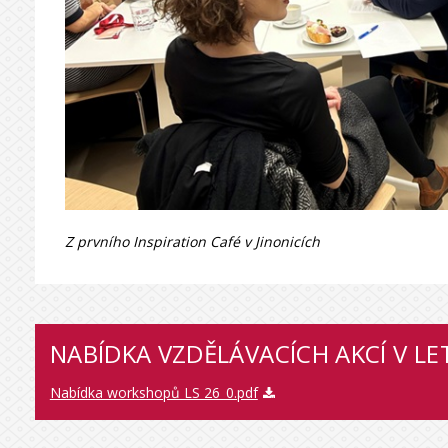
Z prvního Inspiration Café v Jinonicích
NABÍDKA VZDĚLÁVACÍCH AKCÍ V L
Nabídka workshopů LS 26_0.pdf