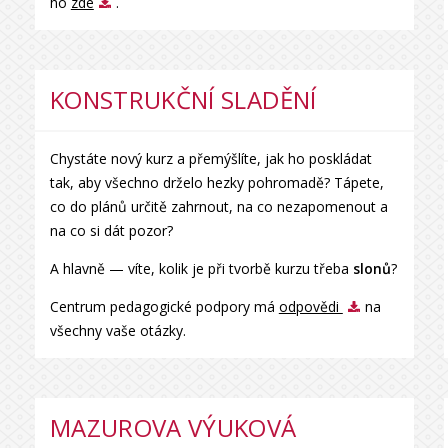
ho
zde
.
KONSTRUKČNÍ SLADĚNÍ
Chystáte nový kurz a přemýšlíte, jak ho poskládat
tak, aby všechno drželo hezky pohromadě? Tápete,
co do plánů určitě zahrnout, na co nezapomenout a
na co si dát pozor?
A hlavně — víte, kolik je při tvorbě kurzu třeba
slonů
?
Centrum pedagogické podpory má
odpovědi
na
všechny vaše otázky.
MAZUROVA VÝUKOVÁ