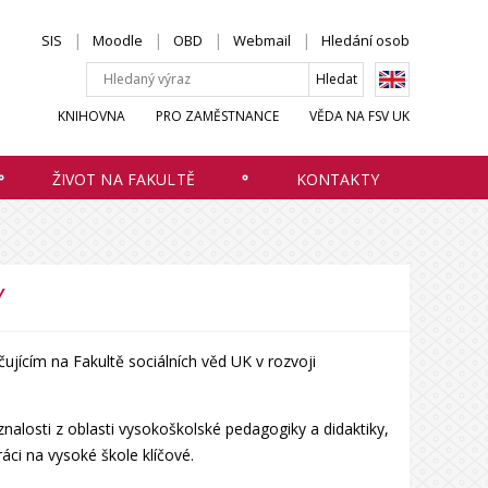
SIS
Moodle
OBD
Webmail
Hledání osob
KNIHOVNA
PRO ZAMĚSTNANCE
VĚDA NA FSV UK
ŽIVOT NA FAKULTĚ
KONTAKTY
Y
ícím na Fakultě sociálních věd UK v rozvoji
nalosti z oblasti vysokoškolské pedagogiky a didaktiky,
áci na vysoké škole klíčové.