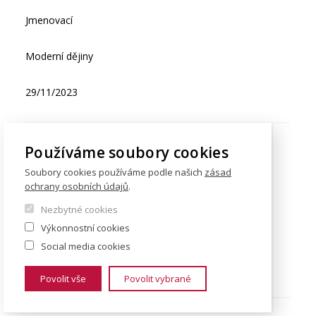
Jmenovací
Moderní dějiny
29/11/2023
Používáme soubory cookies
doc. PhDr. Ing. Antonie DOLEŽALOVÁ, Ph.D.
Soubory cookies používáme podle našich
zásad
ochrany osobních údajů
.
Jmenovací
Nezbytné cookies
Výkonnostní cookies
Moderní dějiny
Social media cookies
29/11/2023
Povolit vše
Povolit vybrané