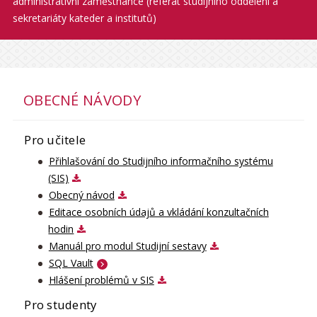
administrativní zaměstnance (referát studijního oddělení a
sekretariáty kateder a institutů)
OBECNÉ NÁVODY
Pro učitele
Přihlašování do Studijního informačního systému
(SIS)
Obecný návod
Editace osobních údajů a vkládání konzultačních
hodin
Manuál pro modul Studijní sestavy
SQL Vault
Hlášení problémů v SIS
Pro studenty