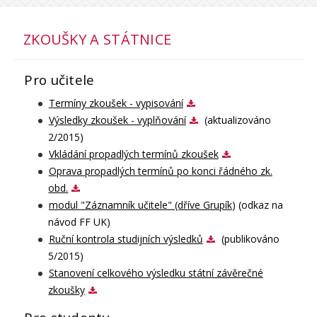
ZKOUŠKY A STÁTNICE
Pro učitele
Termíny zkoušek - vypisování
Výsledky zkoušek - vyplňování
(aktualizováno
2/2015)
Vkládání propadlých termínů zkoušek
Oprava propadlých termínů po konci řádného zk.
obd.
modul "Záznamník učitele" (dříve Grupík
) (odkaz na
návod FF UK)
Ruční kontrola studijních výsledků
(publikováno
5/2015)
Stanovení celkového výsledku státní závěrečné
zkoušky