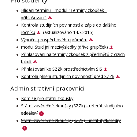
Pro studenty
Hlídání termínu - modul "Termíny zkoušek -
přihlašování"
Kontrola studijních povinností a zápis do dalšího
ročníku
(aktualizováno 14.7.2015)
Výpočet prospěchového průměru
modul Studijní mezivýsledky (dříve grupíček)
Přihlašování na termíny zkoušek z předmětů z cizích
fakult
Přihlašování ke SZZk prostřednictvím SIS
Kontrola plnění studijních povinností před SZZk
Administrativní pracovníci
Komise pro státní zkoušky
Státní závěrečné zkoušky (SZZk) - referát studijního
oddělení
Státní závěrečné zkoušky (SZZk) - instituty/katedry