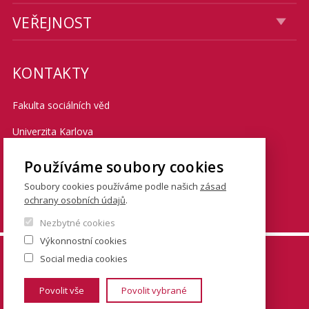
VEŘEJNOST
KONTAKTY
Fakulta sociálních věd
Univerzita Karlova
Smetanovo nábřeží 6
Používáme soubory cookies
Praha 1 110 01
Soubory cookies používáme podle našich
zásad
ochrany osobních údajů
.
Tel.: + 420 222 112 111
Nezbytné cookies
Výkonnostní cookies
© FSV UK 2026, photo: UK ,
Thinkstock.com
and
Social media cookies
Shutterstock.com
Povolit vše
Povolit vybrané
www.cuni.cz