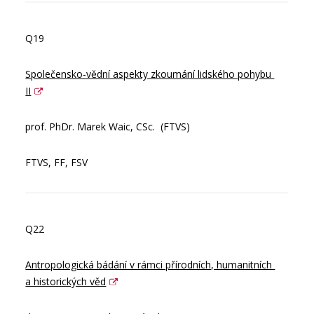
Q19
Společensko-vědní aspekty zkoumání lidského pohybu 
II
prof. PhDr. Marek Waic, CSc. (FTVS)
FTVS, FF, FSV
Q22
Antropologická bádání v rámci přírodních, humanitních 
a historických věd