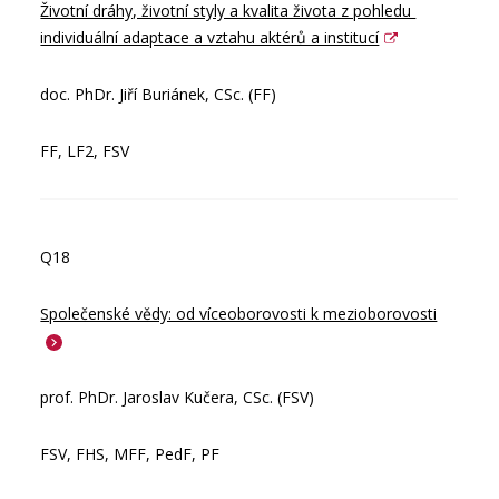
Životní dráhy, životní styly a kvalita života z pohledu 
individuální adaptace a vztahu aktérů a institucí
doc. PhDr. Jiří Buriánek, CSc. (FF)
FF, LF2, FSV
Q18
Společenské vědy: od víceoborovosti k mezioborovosti
prof. PhDr. Jaroslav Kučera, CSc. (FSV)
FSV, FHS, MFF, PedF, PF