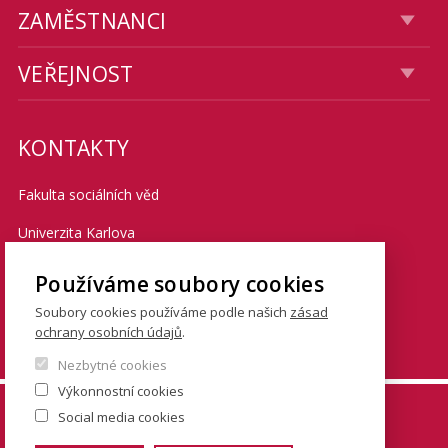
ZAMĚSTNANCI
VEŘEJNOST
KONTAKTY
Fakulta sociálních věd
Univerzita Karlova
Smetanovo nábřeží 6
Používáme soubory cookies
Praha 1 110 01
Soubory cookies používáme podle našich
zásad
ochrany osobních údajů
.
Tel.: + 420 222 112 111
Nezbytné cookies
Výkonnostní cookies
© FSV UK 2026, photo: UK ,
Thinkstock.com
and
Social media cookies
Shutterstock.com