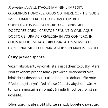
Promotor dodává:
ITAQUE IAM NIHIL IMPEDIT,
QUOMINUS HONORES, QUOS OBTINERE CUPITIS, VOBIS
IMPERTIAMUS. ERGO EGO PROMOTOR, RITE
CONSTITUTUS VOS EX DECRETO ORDINIS MEI
DOCTORES CREO, CREATOS RENUNTIO OMNIAQUE
DOCTORIS IURA AC PRIVILEGIA IN VOS CONFERO. IN
CUIUS REI FIDEM HAEC DIPLOMATA UNIVERSITATIS
CAROLINAE SIGILLO FIRMATA VOBIS IN MANUS TRADO.
Český překlad sponze
Vážení absolventi, vykonali jste s úspěchem zkoušky, které
jsou zákonem předepsány k prověření vědomostí těch,
kdož chtějí dosáhnout titulu a hodnosti doktora filozofie.
Předstupujete nyní před nás se žádostí, abychom vám v
tomto slavnostním shromáždění udělili hodnost, o níž se
ucházíte.
Dříve však musíte složit slib, že se vždy budete chovat tak,