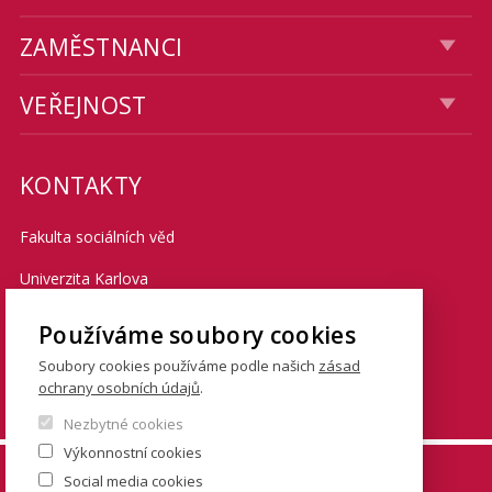
ZAMĚSTNANCI
VEŘEJNOST
KONTAKTY
Fakulta sociálních věd
Univerzita Karlova
Smetanovo nábřeží 6
Používáme soubory cookies
Praha 1 110 01
Soubory cookies používáme podle našich
zásad
ochrany osobních údajů
.
Tel.: + 420 222 112 111
Nezbytné cookies
Výkonnostní cookies
© FSV UK 2026, photo: UK ,
Thinkstock.com
and
Social media cookies