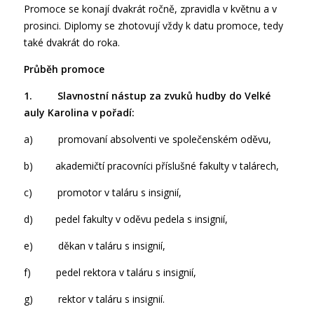
Promoce se konají dvakrát ročně, zpravidla v květnu a v
prosinci. Diplomy se zhotovují vždy k datu promoce, tedy
také dvakrát do roka.
Průběh promoce
1. Slavnostní nástup za zvuků hudby do Velké
auly Karolina v pořadí:
a) promovaní absolventi ve společenském oděvu,
b) akademičtí pracovníci příslušné fakulty v talárech,
c) promotor v taláru s insignií,
d) pedel fakulty v oděvu pedela s insignií,
e) děkan v taláru s insignií,
f) pedel rektora v taláru s insignií,
g) rektor v taláru s insignií.