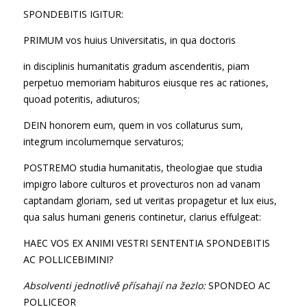
SPONDEBITIS IGITUR:
PRIMUM vos huius Universitatis, in qua doctoris
in disciplinis humanitatis gradum ascenderitis, piam
perpetuo memoriam habituros eiusque res ac rationes,
quoad poteritis, adiuturos;
DEIN honorem eum, quem in vos collaturus sum,
integrum incolumemque servaturos;
POSTREMO studia humanitatis, theologiae que studia
impigro labore culturos et provecturos non ad vanam
captandam gloriam, sed ut veritas propagetur et lux eius,
qua salus humani generis continetur, clarius effulgeat:
HAEC VOS EX ANIMI VESTRI SENTENTIA SPONDEBITIS
AC POLLICEBIMINI?
Absolventi jednotlivě přísahají na žezlo:
SPONDEO AC
POLLICEOR