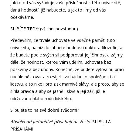
jak to od vás vyžaduje vaše příslušnost k této univerzitě,
daná hodností, jíž nabudete, a jak to i my od vás
očekáváme.
SLÍBÍTE TEDY: (všichni povstanou)
Především, že trvale uchováte ve vděčné paměti tuto
univerzitu, na níž dosáhnete hodnosti doktora filozofie, a
že budete podle svých sil podporovat její činnost a zájmy,
dále, že hodnost, kterou vám udělím, uchováte bez
poskvrny a bez úhony. Konečně, že budete vytrvalou prací
nadále pěstovat a rozvíjet svá bádání o společnosti a
lidstvu, a to nikoli pro zisk marnivé slávy, ale proto, aby se
šířila pravda a aby se jasněji skvěla její zář, jíž je
udržováno blaho rodu lidského.
Slibujete to na své dobré svědomí?
Absolventi jednotlivě přísahají na žezlo:
SLIBUJI A
PŘÍSAHÁM!