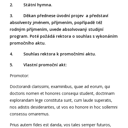
2. Státní hymna.
3. Děkan přednese úvodní projev a představí
absolventy jménem, příjmením, popřípadě též
rodným příjmením, uvede absolvovaný studijní
program. Poté požádá rektora o souhlas s vykonáním
promočního aktu.
4. Souhlas rektora k promočními aktu.
5. Vlastní promoční akt:
Promotor:
Doctorandi clarissimi, examinibus, quae ad eorum, qui
doctoris nomen et honores consequi student, doctrinam
explorandam lege constituta sunt, cum laude superatis,
nos adistis desiderantes, ut vos eo honore in hoc sollemni
consessu ornaremus.
Prius autem fides est danda, vos tales semper futuros,