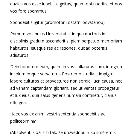
quales vos esse iubebit dignitas, quam obtinueritis, et nos
vos fore speramus.
Spondebitis igitur (promotor i ostatní povstanou)
Primum vos huius Universitatis, in qua doctoris in ........
disciplinis gradum ascenderitis, piam perpetuo memoriam
habituros, eiusque res ac rationes, quoad poteritis,
adiuturos
Dein honorem eum, quem in vos collaturus sum, integrum
incolumemque servaturos Postremo studia.... impigro
labore culturos et provecturos non sordidi lucri causa, nec
ad vanam captandam gloriam, sed ut veritas propagetur
et lux eius, qua salus generis humani continetur, clarius
effulgeat
Haec vos ex animi vestri sententia spondebitis ac
pollicebimini?
(Absolventi složí slib tak, že pozvednou ruku směrem k