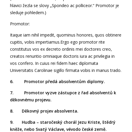
hlavici žezla se slovy „Spondeo ac polliceor.“ Promotor je
sleduje pohledem.)
Promotor:
Itaque iam nihil impedit, quominus honores, quos obtinere
cupitis, vobis impertiamus.Ergo ego promotor rite
constitutus vos ex decreto ordinis mei doctores creo,
creatos renuntio omniaque doctoris iura ac privilegia in
vos confero. In cuius rei fidem haec diplomata
Universitatis Carolinae sigillo firmata vobis in manus trado.
6. Promotor předá absolventům diplomy.
7. Promotor vyzve zástupce z řad absolventů k
děkovnému projevu.
8. Děkovný projev absolventa.
9. Hudba – staročeský chorál Jezu Kriste, štědrý
kněže, nebo Svatý Václave, vévodo české země.