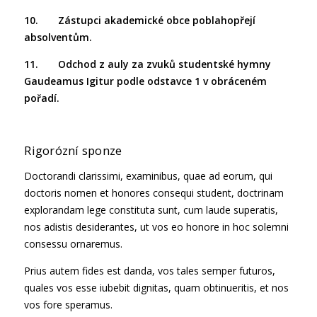
10.
Zástupci akademické obce poblahopřejí
absolventům.
11. Odchod z auly za zvuků studentské hymny
Gaudeamus Igitur podle odstavce 1 v obráceném
pořadí.
Rigorózní sponze
Doctorandi clarissimi, examinibus, quae ad eorum, qui
doctoris nomen et honores consequi student, doctrinam
explorandam lege constituta sunt, cum laude superatis,
nos adistis desiderantes, ut vos eo honore in hoc solemni
consessu ornaremus.
Prius autem fides est danda, vos tales semper futuros,
quales vos esse iubebit dignitas, quam obtinueritis, et nos
vos fore speramus.