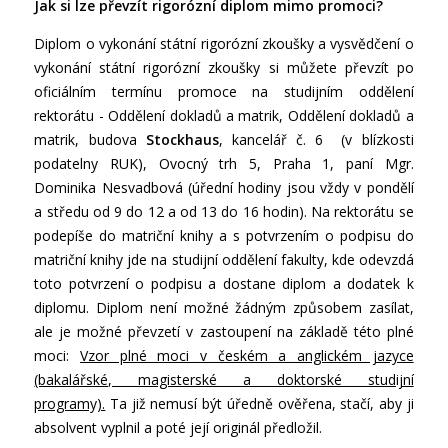
Jak si lze převzít rigorózní diplom mimo promoci?
Diplom o vykonání státní rigorózní zkoušky a vysvědčení o
vykonání státní rigorózní zkoušky si můžete převzít po
oficiálním termínu promoce na studijním oddělení
rektorátu - Oddělení dokladů a matrik, Oddělení dokladů a
matrik, budova
Stockhaus
, kancelář č. 6 (v blízkosti
podatelny RUK), Ovocný trh 5, Praha 1, paní Mgr.
Dominika Nesvadbová (úřední hodiny jsou vždy v pondělí
a středu od 9 do 12 a od 13 do 16 hodin). Na rektorátu se
podepíše do matriční knihy a s potvrzením o podpisu do
matriční knihy jde na studijní oddělení fakulty, kde odevzdá
toto potvrzení o podpisu a dostane diplom a dodatek k
diplomu. Diplom není možné žádným způsobem zasílat,
ale je možné převzetí v zastoupení na základě této plné
moci:
Vzor plné moci v českém a anglickém jazyce
(bakalářské, magisterské a doktorské studijní
programy).
Ta již nemusí být úředně ověřena, stačí, aby ji
absolvent vyplnil a poté její originál předložil.