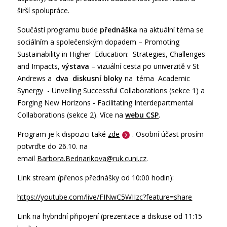
širší spolupráce.
Součástí programu bude
přednáška
na aktuální téma se
sociálním a společenským dopadem – Promoting
Sustainability in Higher Education: Strategies, Challenges
and Impacts,
výstava
– vizuální cesta po univerzitě v St
Andrews a
dva diskusní bloky
na téma Academic
Synergy - Unveiling Successful Collaborations (sekce 1) a
Forging New Horizons - Facilitating Interdepartmental
Collaborations (sekce 2). Více na
webu
CSP
.
Program je k dispozici také
zde
. Osobní účast prosím
potvrďte do 26.10. na
email
Barbora.Bednarikova@ruk.cuni.cz
.
Link stream (přenos přednášky od 10:00 hodin):
https://youtube.com/live/FINwC5WIIzc?feature=share
Link na hybridní připojení (prezentace a diskuse od 11:15