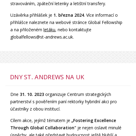
stravováním, zpáteční letenky a letištní transfery.
Uzávěrka přihlášek je
1. března 2024
. Více informací o
přihlášce naleznete na webové stránce Global Fellowship
a na přiloženém
letáku
, nebo kontaktujte
globalfellows@st-andrews.ac.uk.
DNY ST. ANDREWS NA UK
Dne
31. 10. 2023
organizuje Centrum strategických
partnerství s pověřením paní rektorky hybridní akci pro
účastníky z obou institucí.
Cílem akce, jejímž tématem je
„Fostering Excellence
Through Global Collaboration"
je nejen oslavit minulé
úspěchy, ale také představit budoucnost ještě hlubší a