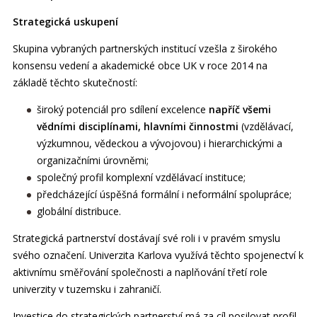
Strategická uskupení
Skupina vybraných partnerských institucí vzešla z širokého
konsensu vedení a akademické obce UK v roce 2014 na
základě těchto skutečností:
široký potenciál pro sdílení excelence
napříč všemi
vědními disciplínami, hlavními činnostmi
(vzdělávací,
výzkumnou, vědeckou a vývojovou) i hierarchickými a
organizačními úrovněmi;
společný profil komplexní vzdělávací instituce;
předcházející úspěšná formální i neformální spolupráce;
globální distribuce.
Strategická partnerství dostávají své roli i v pravém smyslu
svého označení. Univerzita Karlova využívá těchto spojenectví k
aktivnímu směřování společnosti a naplňování třetí role
univerzity v tuzemsku i zahraničí.
Investice do strategických partnerství má za cíl posilovat profil