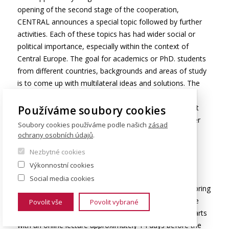
opening of the second stage of the cooperation,
CENTRAL announces a special topic followed by further
activities. Each of these topics has had wider social or
political importance, especially within the context of
Central Europe. The goal for academics or PhD. students
from different countries, backgrounds and areas of study
is to come up with multilateral ideas and solutions. The
theme is
“Central Europe: What unites and divides
us”.
The topic may be dealt with freely; on one hand, it
Používáme soubory cookies
may be interpreted as a social issue, while on the other
Soubory cookies používáme podle našich
zásad
hand it can be understood as a ground for the
ochrany osobních údajů
.
presentation of outputs in the field of scientific and
Nezbytné cookies
pedagogical cooperation within the Central European
Výkonnostní cookies
region.
Social media cookies
The CENTRAL Conference for PhD. students aims to bring
PhD. students and selected senior academics from the
Povolit vše
Povolit vybrané
CENTRAL member universities together. The event starts
with an online lecture approximately 14 days before the