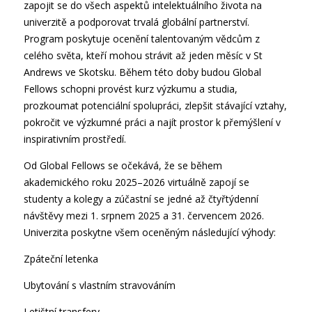
zapojit se do všech aspektů intelektuálního života na
univerzitě a podporovat trvalá globální partnerství.
Program poskytuje ocenění talentovaným vědcům z
celého světa, kteří mohou strávit až jeden měsíc v St
Andrews ve Skotsku. Během této doby budou Global
Fellows schopni provést kurz výzkumu a studia,
prozkoumat potenciální spolupráci, zlepšit stávající vztahy,
pokročit ve výzkumné práci a najít prostor k přemýšlení v
inspirativním prostředí.
Od Global Fellows se očekává, že se během
akademického roku 2025–2026 virtuálně zapojí se
studenty a kolegy a zúčastní se jedné až čtyřtýdenní
návštěvy mezi 1. srpnem 2025 a 31. červencem 2026.
Univerzita poskytne všem oceněným následující výhody:
Zpáteční letenka
Ubytování s vlastním stravováním
Letištní transfery