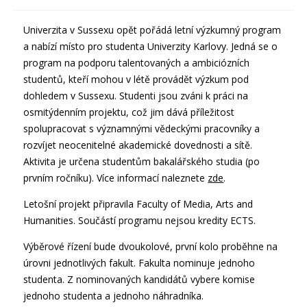
Univerzita v Sussexu opět pořádá letní výzkumný program
a nabízí místo pro studenta Univerzity Karlovy. Jedná se o
program na podporu talentovaných a ambiciózních
studentů, kteří mohou v létě provádět výzkum pod
dohledem v Sussexu. Studenti jsou zváni k práci na
osmitýdenním projektu, což jim dává příležitost
spolupracovat s významnými vědeckými pracovníky a
rozvíjet neocenitelné akademické dovednosti a sítě.
Aktivita je určena studentům bakalářského studia (po
prvním ročníku). Více informací naleznete
zde
.
Letošní projekt připravila Faculty of Media, Arts and
Humanities. Součástí programu nejsou kredity ECTS.
Výběrové řízení bude dvoukolové, první kolo proběhne na
úrovni jednotlivých fakult. Fakulta nominuje jednoho
studenta. Z nominovaných kandidátů vybere komise
jednoho studenta a jednoho náhradníka.