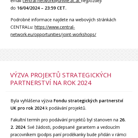
email
central-network@
univie.ac.at
nejpozději
do
16/04/2024 – 23:59 CET.
Podrobné informace najdete na webových stránkách
CENTRALu:
https://www.central-
network.eu/opportunities/joint-workshops/
VÝZVA PROJEKTŮ STRATEGICKÝCH
PARTNERSTVÍ NA ROK 2024
Byla vyhlášena výzva
Fondu strategických partnerství
UK pro rok 2024
k podávání projektů.
Fakultní termín pro podávání projektů byl stanoven na
26.
2. 2024
. Své žádosti, podepsané garantem a vedoucím
pracovníkem (podpis paní proděkanky bude přidán v rámci