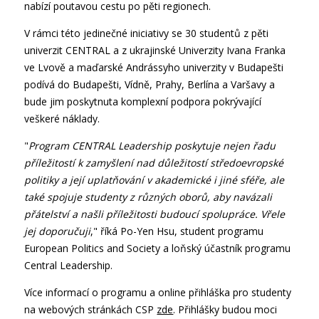
nabízí poutavou cestu po pěti regionech.
V rámci této jedinečné iniciativy se 30 studentů z pěti
univerzit CENTRAL a z ukrajinské Univerzity Ivana Franka
ve Lvově a maďarské Andrássyho univerzity v Budapešti
podívá do Budapešti, Vídně, Prahy, Berlína a Varšavy a
bude jim poskytnuta komplexní podpora pokrývající
veškeré náklady.
"
Program CENTRAL Leadership poskytuje nejen řadu
příležitostí k zamyšlení nad důležitostí středoevropské
politiky a její uplatňování v akademické i jiné sféře, ale
také spojuje studenty z různých oborů, aby navázali
přátelství a našli příležitosti budoucí spolupráce. Vřele
jej doporučuji
," říká Po-Yen Hsu, student programu
European Politics and Society a loňský účastník programu
Central Leadership.
Více informací o programu a online přihláška pro studenty
na webových stránkách CSP
zde
. Přihlášky budou moci