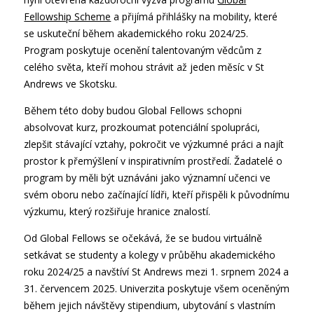
Fellowship Scheme
a přijímá přihlášky na mobility, které
se uskuteční během akademického roku 2024/25.
Program poskytuje ocenění talentovaným vědcům z
celého světa, kteří mohou strávit až jeden měsíc v St
Andrews ve Skotsku.
Během této doby budou Global Fellows schopni
absolvovat kurz, prozkoumat potenciální spolupráci,
zlepšit stávající vztahy, pokročit ve výzkumné práci a najít
prostor k přemýšlení v inspirativním prostředí. Žadatelé o
program by měli být uznáváni jako významní učenci ve
svém oboru nebo začínající lídři, kteří přispěli k původnímu
výzkumu, který rozšiřuje hranice znalostí.
Od Global Fellows se očekává, že se budou virtuálně
setkávat se studenty a kolegy v průběhu akademického
roku 2024/25 a navštíví St Andrews mezi 1. srpnem 2024 a
31. červencem 2025. Univerzita poskytuje všem oceněným
během jejich návštěvy stipendium, ubytování s vlastním