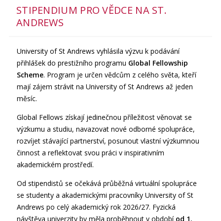
STIPENDIUM PRO VĚDCE NA ST.
ANDREWS
University of St Andrews vyhlásila výzvu k podávání
přihlášek do prestižního programu
Global Fellowship
Scheme
. Program je určen vědcům z celého světa, kteří
mají zájem strávit na University of St Andrews až jeden
měsíc.
Global Fellows získají jedinečnou příležitost věnovat se
výzkumu a studiu, navazovat nové odborné spolupráce,
rozvíjet stávající partnerství, posunout vlastní výzkumnou
činnost a reflektovat svou práci v inspirativním
akademickém prostředí.
Od stipendistů se očekává průběžná virtuální spolupráce
se studenty a akademickými pracovníky University of St
Andrews po celý akademický rok 2026/27. Fyzická
návštěva univerzity by měla proběhnout v období
od 1.