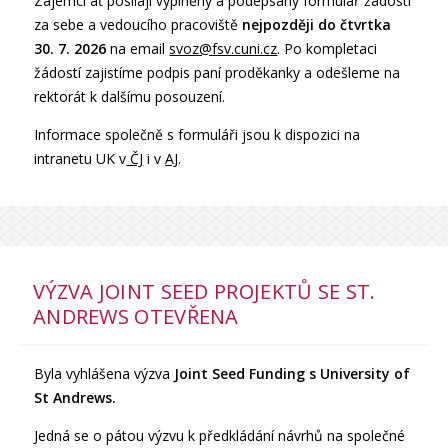
Zájemci ať posílají vyplněný a podepsaný formulář žádosti
za sebe a vedoucího pracoviště
nejpozději do čtvrtka
30. 7. 2026
na email
svoz@fsv.cuni.cz
. Po kompletaci
žádostí zajistíme podpis paní proděkanky a odešleme na
rektorát k dalšímu posouzení.
Informace společně s formuláři jsou k dispozici na
intranetu UK v
ČJ
i v
AJ
.
VÝZVA JOINT SEED PROJEKTŮ SE ST.
ANDREWS OTEVŘENA
Byla vyhlášena výzva
Joint Seed Funding s University of
St Andrews.
Jedná se o pátou výzvu k předkládání návrhů na společné