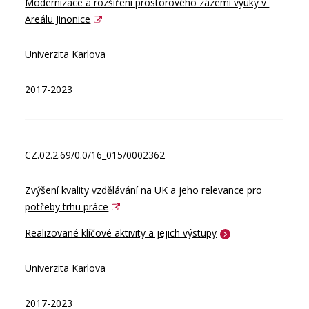
Modernizace a rozšíření prostorového zázemí výuky v 
Areálu Jinonice
Univerzita Karlova
2017-2023
CZ.02.2.69/0.0/16_015/0002362
Zvýšení kvality vzdělávání na UK a jeho relevance pro 
potřeby trhu práce
Realizované klíčové aktivity a jejich výstupy
Univerzita Karlova
2017-2023