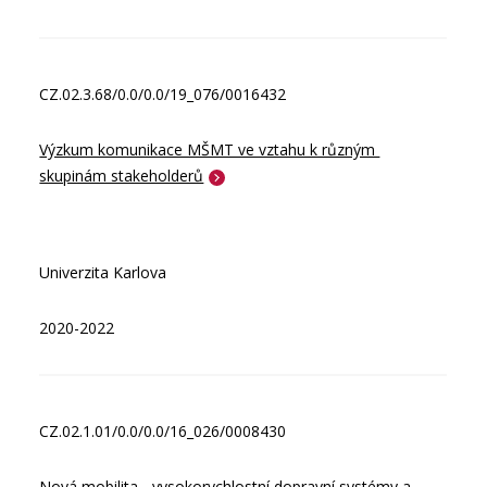
CZ.02.3.68/0.0/0.0/19_076/0016432
Výzkum komunikace MŠMT ve vztahu k různým 
skupinám stakeholderů
Univerzita Karlova
2020-2022
CZ.02.1.01/0.0/0.0/16_026/0008430
Nová mobilita - vysokorychlostní dopravní systémy a 