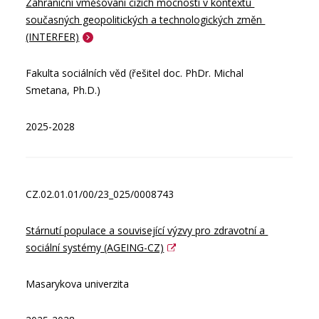
Zahraniční vměšování cizích mocností v kontextu 
současných geopolitických a technologických změn 
(INTERFER)
Fakulta sociálních věd (řešitel doc. PhDr. Michal
Smetana, Ph.D.)
2025-2028
CZ.02.01.01/00/23_025/0008743
Stárnutí populace a související výzvy pro zdravotní a 
sociální systémy (AGEING-CZ)
Masarykova univerzita