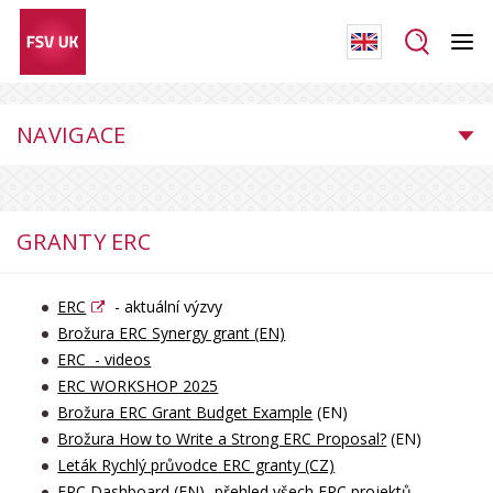
NAVIGACE
GRANTY ERC
ERC
- aktuální výzvy
Brožura ERC Synergy grant (EN)
ERC - videos
ERC WORKSHOP 2025
Brožura ERC Grant Budget Example
(EN)
Brožura How to Write a Strong ERC Proposal?
(EN)
Leták Rychlý průvodce ERC granty (CZ)
ERC Dashboard (EN) -přehled všech ERC projektů