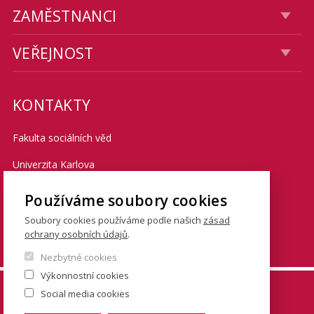
ZAMĚSTNANCI
VEŘEJNOST
KONTAKTY
Fakulta sociálních věd
Univerzita Karlova
Smetanovo nábřeží 6
Používáme soubory cookies
Praha 1 110 01
Soubory cookies používáme podle našich
zásad
ochrany osobních údajů
.
Tel.: + 420 222 112 111
Nezbytné cookies
Výkonnostní cookies
© FSV UK 2026, photo: UK ,
Thinkstock.com
and
Social media cookies
Shutterstock.com