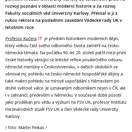
rozvoji poznání v oblasti moderní historie a za rozvoj
Fakulty sociálních věd Univerzity Karlovy. Převzal si ji z
rukou rektora na posledním zasedání Vědecké rady UK v
letošním roce.
Profesor Kučera
je předním historikem moderních dějin,
který velkou část svého odborného života zaměřil na česko-
německá témata. Na počátku 90. let 20. století patřil mezi první
české historiky věnující se kritické reflexi poválečného odsunu
německé menšiny v Československu, v dalších obdobích se
věnoval mj. pohledu na česko-německé hospodářské dějiny a
také makro pohledu na mírové uspořádání s Německem po
druhé světové válce. Je uznávaným odborníkem nejen v ČR, ale
i v zahraničí, především v Německu. V současné době působí
jako proděkan pro vědu a výzkum na FSV UK, profesor Institutu
mezinárodních studií FSV UK a člen Vědecké rady Univerzity
Karlovy.
/ foto: Martin Pinkas /