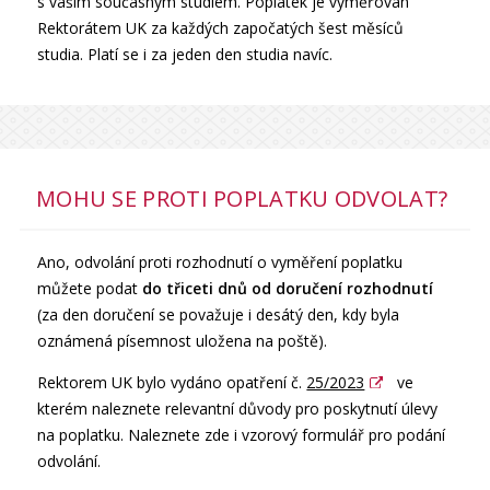
s vaším současným studiem. Poplatek je vyměřován
Rektorátem UK za každých započatých šest měsíců
studia. Platí se i za jeden den studia navíc.
MOHU SE PROTI POPLATKU ODVOLAT?
Ano, odvolání proti rozhodnutí o vyměření poplatku
můžete podat
do třiceti dnů
od doručení rozhodnutí
(za den doručení se považuje i desátý den, kdy byla
oznámená písemnost uložena na poště).
Rektorem UK bylo vydáno opatření č.
25/2023
ve
kterém naleznete relevantní důvody pro poskytnutí úlevy
na poplatku. Naleznete zde i vzorový formulář pro podání
odvolání.