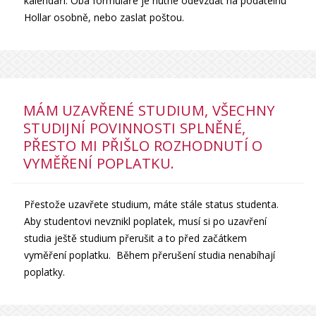
kalendáři. Oba formuláře je nutné odevzdat na podatelnu
Hollar osobně, nebo zaslat poštou.
MÁM UZAVŘENÉ STUDIUM, VŠECHNY
STUDIJNÍ POVINNOSTI SPLNĚNÉ,
PŘESTO MI PŘIŠLO ROZHODNUTÍ O
VYMĚŘENÍ POPLATKU.
Přestože uzavřete studium, máte stále status studenta.
Aby studentovi nevznikl poplatek, musí si po uzavření
studia ještě studium přerušit a to před začátkem
vyměření poplatku. Během přerušení studia nenabíhají
poplatky.