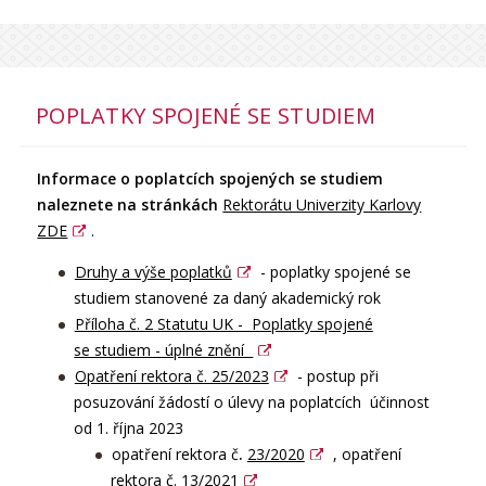
POPLATKY SPOJENÉ SE STUDIEM
Informace o poplatcích spojených se studiem
naleznete na stránkách
Rektorátu Univerzity Karlovy
ZDE
.
Druhy a výše poplatků
- poplatky spojené se
studiem stanovené za daný akademický rok
Příloha č. 2 Statutu UK - Poplatky spojené
se studiem - úplné znění
Opatření rektora č. 25/2023
- postup při
posuzování žádostí o úlevy na poplatcích účinnost
od 1. října 2023
opatření rektora č
.
23/2020
, opatření
rektora č.
13/2021