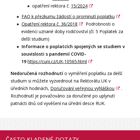
opatření rektora č.
15/2024
FAQ k přezkumu žádostí o prominutí poplatku
Opatření rektora č. 36/2018
Podrobnosti o
evidenci uznané doby rodičovství (čl. 5 Poplatek za
delší studium)
Informace o poplatcích spojených se studiem v
souvislosti s pandemií COVID-
19
https://cuni.cz/UK-10565.html
Nedoručená rozhodnutí
o vyměření poplatku za delší
studium si můžete vyzvednout na Rektorátu UK v
úředních hodinách,
Doručování veřejnou vyhláškou
.
Rozhodnutí je považováno za doručené po uplynutí
patnácti dnů od vyvěšení na úřední desce RUK.
ČASTO KLADENÉ DOTAZY