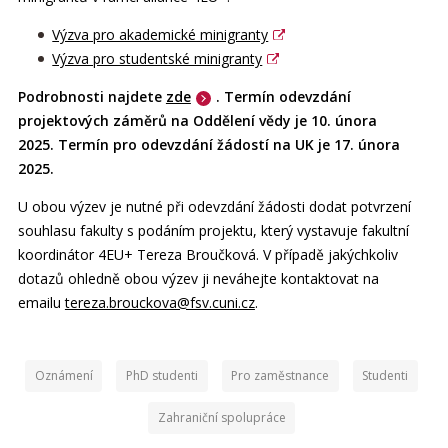
Výzva pro akademické minigranty
Výzva pro studentské minigranty
Podrobnosti najdete
zde
. Termín odevzdání
projektových záměrů na Oddělení vědy je 10. února
2025.
Termín pro odevzdání žádostí na UK je
17. února
2025
.
U obou výzev je nutné při odevzdání žádosti dodat potvrzení
souhlasu fakulty s podáním projektu, který vystavuje fakultní
koordinátor 4EU+ Tereza Broučková. V případě jakýchkoliv
dotazů ohledně obou výzev ji neváhejte kontaktovat na
emailu
tereza.brouckova@fsv.cuni.cz
.
Oznámení
PhD studenti
Pro zaměstnance
Studenti
Zahraniční spolupráce