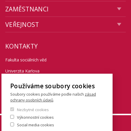
ZAMĚSTNANCI
VEŘEJNOST
KONTAKTY
Fakulta sociálních věd
Univerzita Karlova
Smetanovo nábřeží 6
Používáme soubory cookies
Praha 1 110 01
Soubory cookies používáme podle našich
zásad
ochrany osobních údajů
.
Tel.: + 420 222 112 111
Nezbytné cookies
Výkonnostní cookies
© FSV UK 2026, photo: UK ,
Thinkstock.com
and
Social media cookies