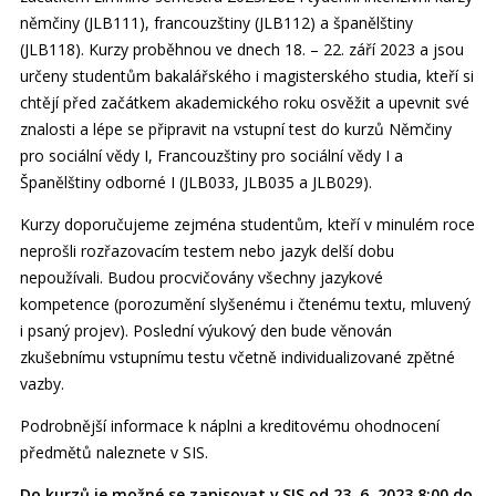
němčiny (JLB111), francouzštiny (JLB112) a španělštiny
(JLB118). Kurzy proběhnou ve dnech 18. – 22. září 2023 a jsou
určeny studentům bakalářského i magisterského studia, kteří si
chtějí před začátkem akademického roku osvěžit a upevnit své
znalosti a lépe se připravit na vstupní test do kurzů Němčiny
pro sociální vědy I, Francouzštiny pro sociální vědy I a
Španělštiny odborné I (JLB033, JLB035 a JLB029).
Kurzy doporučujeme zejména studentům, kteří v minulém roce
neprošli rozřazovacím testem nebo jazyk delší dobu
nepoužívali. Budou procvičovány všechny jazykové
kompetence (porozumění slyšenému i čtenému textu, mluvený
i psaný projev). Poslední výukový den bude věnován
zkušebnímu vstupnímu testu včetně individualizované zpětné
vazby.
Podrobnější informace k náplni a kreditovému ohodnocení
předmětů naleznete v SIS.
Do kurzů je možné se zapisovat v SIS od 23. 6. 2023 8:00 do