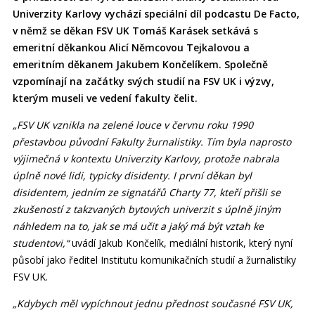
Univerzity Karlovy vychází speciální díl podcastu De Facto,
v němž se děkan FSV UK Tomáš Karásek setkává s
emeritní děkankou Alicí Němcovou Tejkalovou a
emeritním děkanem Jakubem Končelíkem.
Společně
vzpomínají na začátky svých studií na FSV UK i výzvy,
kterým museli ve vedení fakulty čelit.
„FSV UK vznikla na zelené louce v červnu roku 1990
přestavbou původní Fakulty žurnalistiky. Tím byla naprosto
výjimečná v kontextu Univerzity Karlovy, protože nabrala
úplně nové lidi, typicky disidenty. I první děkan byl
disidentem, jedním ze signatářů Charty 77, kteří přišli se
zkušeností z takzvaných bytových univerzit s úplně jiným
náhledem na to, jak se má učit a jaký má být vztah ke
studentovi,“
uvádí Jakub Končelík, mediální historik, který nyní
působí jako ředitel Institutu komunikačních studií a žurnalistiky
FSV UK.
„Kdybych měl vypíchnout jednu přednost současné FSV UK,