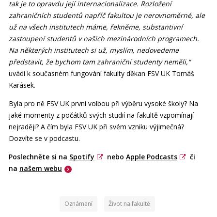
tak je to opravdu její internacionalizace. Rozložení
zahraničních studentů napříč fakultou je nerovnoměrné, ale
už na všech institutech máme, řekněme, substantivní
zastoupení studentů v našich mezinárodních programech.
Na některých institutech si už, myslím, nedovedeme
představit, že bychom tam zahraniční studenty neměli,“
uvádí k současném fungování fakulty děkan FSV UK Tomáš
Karásek.
Byla pro ně FSV UK první volbou při výběru vysoké školy? Na
jaké momenty z počátků svých studií na fakultě vzpomínají
nejraději? A čím byla FSV UK při svém vzniku výjimečná?
Dozvíte se v podcastu.
Poslechněte si na
Spotify
nebo
Apple Podcasts
či
na
našem webu
Oznámení
Život na fakultě