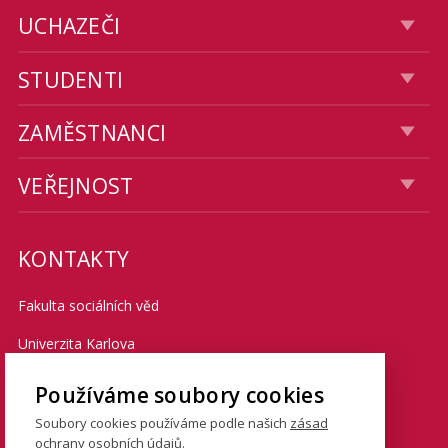
UCHAZEČI
STUDENTI
ZAMĚSTNANCI
VEŘEJNOST
KONTAKTY
Fakulta sociálních věd
Univerzita Karlova
Smetanovo nábřeží 6
Používáme soubory cookies
Praha 1 110 01
Soubory cookies používáme podle našich
zásad
ochrany osobních údajů
.