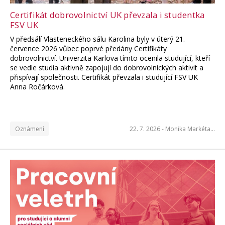
Certifikát dobrovolnictví UK převzala i studentka
FSV UK
V předsálí Vlasteneckého sálu Karolina byly v úterý 21.
července 2026 vůbec poprvé předány Certifikáty
dobrovolnictví. Univerzita Karlova tímto ocenila studující, kteří
se vedle studia aktivně zapojují do dobrovolnických aktivit a
přispívají společnosti. Certifikát převzala i studující FSV UK
Anna Ročárková.
Vědci z FSV UK v časopise
Nature
Oznámení
22. 7. 2026 -
Monika Markéta…
Mezi autory globálního projektu Humanity’s
Last Exam, jehož výsledky publikoval prestižní
časopis Nature, patří také Vít Střítecký a Petr
Špelda z Katedry bezpečnostních studií IPS FSV
UK.