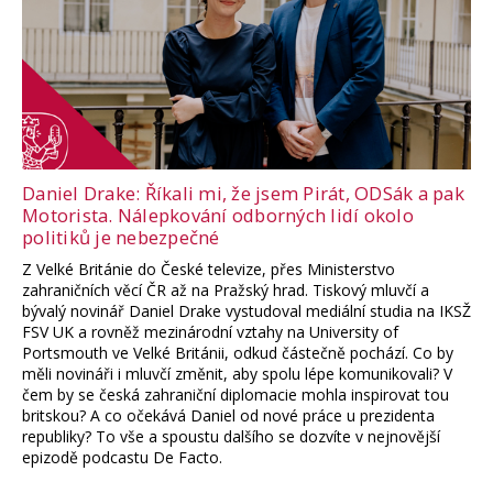
Daniel Drake: Říkali mi, že jsem Pirát, ODSák a pak
Motorista. Nálepkování odborných lidí okolo
politiků je nebezpečné
Z Velké Británie do České televize, přes Ministerstvo
zahraničních věcí ČR až na Pražský hrad. Tiskový mluvčí a
bývalý novinář Daniel Drake vystudoval mediální studia na IKSŽ
FSV UK a rovněž mezinárodní vztahy na University of
Portsmouth ve Velké Británii, odkud částečně pochází. Co by
měli novináři i mluvčí změnit, aby spolu lépe komunikovali? V
čem by se česká zahraniční diplomacie mohla inspirovat tou
britskou? A co očekává Daniel od nové práce u prezidenta
republiky? To vše a spoustu dalšího se dozvíte v nejnovější
epizodě podcastu De Facto.