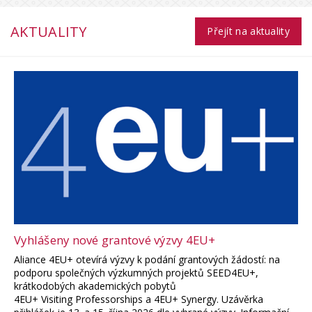
AKTUALITY
Přejít na aktuality
Vyhlášeny nové grantové výzvy 4EU+
Aliance 4EU+ otevírá výzvy k podání grantových žádostí: na
podporu společných výzkumných projektů SEED4EU+,
krátkodobých akademických pobytů
4EU+ Visiting Professorships a 4EU+ Synergy. Uzávěrka