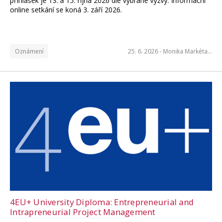
přihlášek je 13. a 15. října 2026 dle vybrané výzvy. Informační
online setkání se koná 3. září 2026.
Oznámení
25. 6. 2026 -
Monika Markéta…
4EU+ University Diploma: Entrepreneurial and
Intrapreneurial Project Management