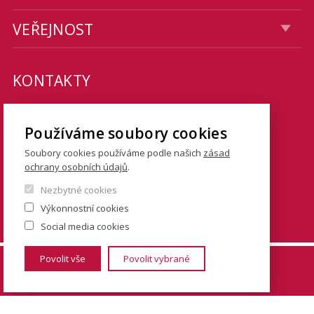
VEŘEJNOST
KONTAKTY
Fakulta sociálních věd
Používáme soubory cookies
Univerzita Karlova
Soubory cookies používáme podle našich
zásad
Smetanovo nábřeží 6
ochrany osobních údajů
.
Nezbytné cookies
Praha 1 110 01
Výkonnostní cookies
Tel.: + 420 222 112 111
Social media cookies
Povolit vše
Povolit vybrané
© FSV UK 2026, photo: UK ,
Thinkstock.com
and
Shutterstock.com