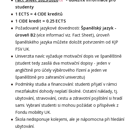
studenty
1 ECTS = 4 CIDE kreditů
1 CIDE kredit = 0.25 ECTS
Požadované jazykové dovednosti:
Španělský jazyk -
úroveň B2
(více informací viz. Fact Sheet), úroveň
španělského jazyka můžete doložit potvrzením od KJP
FSV UK.
Univerzita navíc vyžaduje motivační dopis ve španělštině
(student tedy zasílá dva motivační dopisy - jeden v
angličtině pro účely výběrového řízení a jeden ve
španělštině pro zahraniční univerzitu)
Podmínky studia a financování: studenti přijatí v rámci
mezifakultní dohody neplatí školné. Ostatní náklady, tj.
ubytování, stravování, cestu a zdravotní pojištění si hradí
sami. Vybraní studenti si mohou požádat o příspěvek z
Fondu mobility UK.
Škola nedisponuje kolejemi, ale je nápomocna při hledání
ubytování.