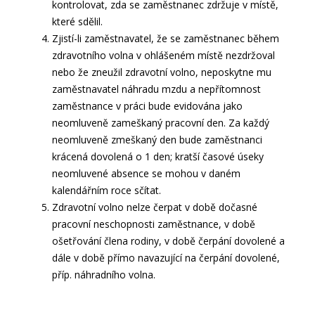
kontrolovat, zda se zaměstnanec zdržuje v místě,
které sdělil.
Zjistí-li zaměstnavatel, že se zaměstnanec během
zdravotního volna v ohlášeném místě nezdržoval
nebo že zneužil zdravotní volno, neposkytne mu
zaměstnavatel náhradu mzdu a nepřítomnost
zaměstnance v práci bude evidována jako
neomluveně zameškaný pracovní den. Za každý
neomluveně zmeškaný den bude zaměstnanci
krácená dovolená o 1 den; kratší časové úseky
neomluvené absence se mohou v daném
kalendářním roce sčítat.
Zdravotní volno nelze čerpat v době dočasné
pracovní neschopnosti zaměstnance, v době
ošetřování člena rodiny, v době čerpání dovolené a
dále v době přímo navazující na čerpání dovolené,
příp. náhradního volna.