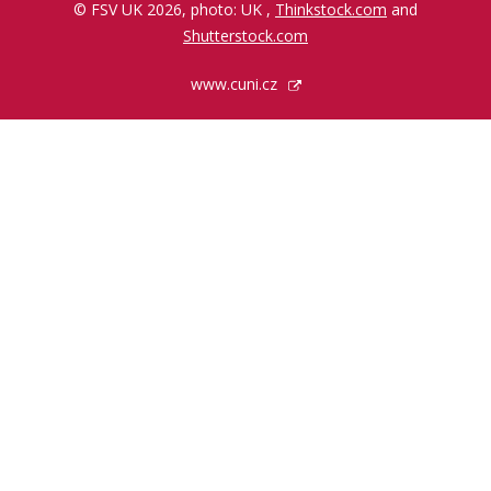
© FSV UK 2026, photo: UK ,
Thinkstock.com
and
Shutterstock.com
www.cuni.cz