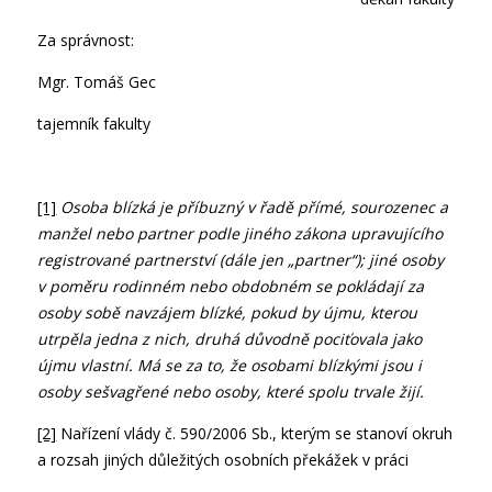
Za správnost:
Mgr. Tomáš Gec
tajemník fakulty
[1]
Osoba blízká je příbuzný v řadě přímé, sourozenec a
manžel nebo partner podle jiného zákona upravujícího
registrované partnerství (dále jen „partner“); jiné osoby
v poměru rodinném nebo obdobném se pokládají za
osoby sobě navzájem blízké, pokud by újmu, kterou
utrpěla jedna z nich, druhá důvodně pociťovala jako
újmu vlastní. Má se za to, že osobami blízkými jsou i
osoby sešvagřené nebo osoby, které spolu trvale žijí.
[2]
Nařízení vlády č. 590/2006 Sb., kterým se stanoví okruh
a rozsah jiných důležitých osobních překážek v práci