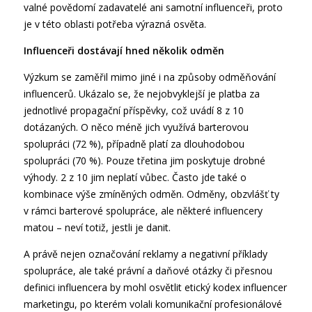
valné povědomí zadavatelé ani samotní influenceři, proto
je v této oblasti potřeba výrazná osvěta.
Influenceři dostávají hned několik odměn
Výzkum se zaměřil mimo jiné i na způsoby odměňování
influencerů. Ukázalo se, že nejobvyklejší je platba za
jednotlivé propagační příspěvky, což uvádí 8 z 10
dotázaných. O něco méně jich využívá barterovou
spolupráci (72 %), případně platí za dlouhodobou
spolupráci (70 %). Pouze třetina jim poskytuje drobné
výhody. 2 z 10 jim neplatí vůbec. Často jde také o
kombinace výše zmíněných odměn. Odměny, obzvlášť ty
v rámci barterové spolupráce, ale některé influencery
matou – neví totiž, jestli je danit.
A právě nejen označování reklamy a negativní příklady
spolupráce, ale také právní a daňové otázky či přesnou
definici influencera by mohl osvětlit etický kodex influencer
marketingu, po kterém volali komunikační profesionálové