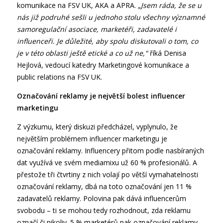
komunikace na FSV UK, AKA a APRA.
„Jsem ráda, že se u
nás již podruhé sešli u jednoho stolu všechny významné
samoregulační asociace, marketéři, zadavatelé i
influenceři. Je důležité, aby spolu diskutovali o tom, co
je v této oblasti ještě etické a co už ne,"
říká Denisa
Hejlová, vedoucí katedry Marketingové komunikace a
public relations na FSV UK.
Označování reklamy je největší bolest influencer
marketingu
Z výzkumu, který diskuzi předcházel, vyplynulo, že
největším problémem influencer marketingu je
označování reklamy. Influencery přitom podle nasbíraných
dat využívá ve svém mediamixu už 60 % profesionálů. A
přestože tři čtvrtiny z nich volají po větší vymahatelnosti
označování reklamy, dbá na toto označování jen 11 %
zadavatelů reklamy. Polovina pak dává influencerům
svobodu – ti se mohou tedy rozhodnout, zda reklamu
označí či nikoliv. 5 % marketérů pak označování reklamy