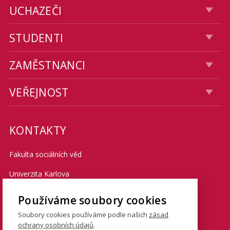
UCHAZEČI
STUDENTI
ZAMĚSTNANCI
VEŘEJNOST
KONTAKTY
Fakulta sociálních věd
Univerzita Karlova
Smetanovo nábřeží 6
Používáme soubory cookies
Praha 1 110 01
Soubory cookies používáme podle našich
zásad
ochrany osobních údajů
.