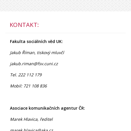
KONTAKT:
Fakulta sociálních věd UK:
Jakub Říman, tiskový mluvčí
jakub.riman@fsv.cuni.cz
Tel. 222 112 179
Mobil: 721 108 836
Asociace komunikačních agentur ČR:
Marek Hlavica, ředitel
marek.hlavica@aka.cz