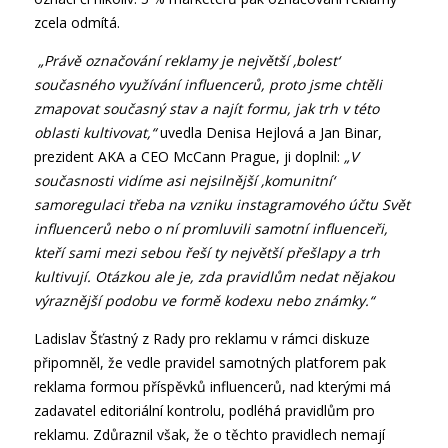
zcela odmítá.
„Právě označování reklamy je největší ‚bolest‘
současného využívání influencerů, proto jsme chtěli
zmapovat současný stav a najít formu, jak trh v této
oblasti kultivovat,“
uvedla Denisa Hejlová a Jan Binar,
prezident AKA a CEO McCann Prague, ji doplnil:
„V
současnosti vidíme asi nejsilnější ‚komunitní‘
samoregulaci třeba na vzniku instagramového účtu Svět
influencerů nebo o ní promluvili samotní influenceři,
kteří sami mezi sebou řeší ty největší přešlapy a trh
kultivují. Otázkou ale je, zda pravidlům nedat nějakou
výraznější podobu ve formě kodexu nebo známky.“
Ladislav Šťastný z Rady pro reklamu v rámci diskuze
připomněl, že vedle pravidel samotných platforem pak
reklama formou příspěvků influencerů, nad kterými má
zadavatel editoriální kontrolu, podléhá pravidlům pro
reklamu. Zdůraznil však, že o těchto pravidlech nemají