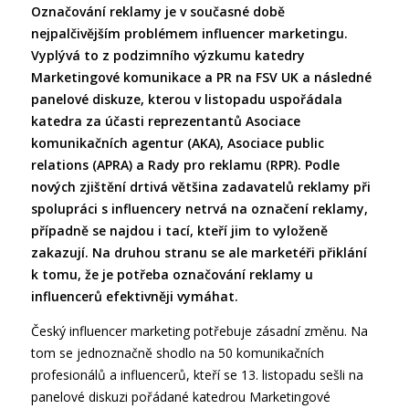
Označování reklamy je v současné době
nejpalčivějším problémem influencer marketingu.
Vyplývá to z podzimního výzkumu katedry
Marketingové komunikace a PR na FSV UK a následné
panelové diskuze, kterou v listopadu uspořádala
katedra za účasti reprezentantů Asociace
komunikačních agentur (AKA), Asociace public
relations (APRA) a Rady pro reklamu (RPR). Podle
nových zjištění drtivá většina zadavatelů reklamy při
spolupráci s influencery netrvá na označení reklamy,
případně se najdou i tací, kteří jim to vyloženě
zakazují. Na druhou stranu se ale marketéři přiklání
k tomu, že je potřeba označování reklamy u
influencerů efektivněji vymáhat.
Český influencer marketing potřebuje zásadní změnu. Na
tom se jednoznačně shodlo na 50 komunikačních
profesionálů a influencerů, kteří se 13. listopadu sešli na
panelové diskuzi pořádané katedrou Marketingové