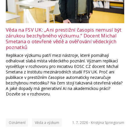
Věda na FSV UK: „Ani prestižní časopis nemusí být
zárukou bezchybného výzkumu.“ Docent Michal
Smetana o otevřené vědě a ověřování vědeckých
poznatků
Replikace výzkumu patří mezi nástroje, které pomáhají
odhalovat slabá místa vědeckého poznání. Význam replikací
vysvětluje v rozhovoru pro iniciativu EOSC CZ docent Michal
Smetana z Institutu mezinárodních studií FSV UK. Proč ani
publikace v prestižním časopise automaticky nezaručuje
bezchybnou metodiku? Na čem stojí takzvaná otevřená věda?
A jaké dopady má generativní AI na akademickou práci?
Dozvíte se v rozhovoru.
Oznámení
Věda a výzkum
1. 7. 2026 -
Kristýna Springorum