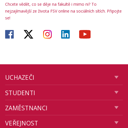
Chcete vědět, co se děje na fakultě i mimo ni? To
nejzajímavější ze života FSV online na sociálních sítích. Připojte
se!
UCHAZEČI
STUDENTI
ZAMĚSTNANCI
VEŘEJNOST