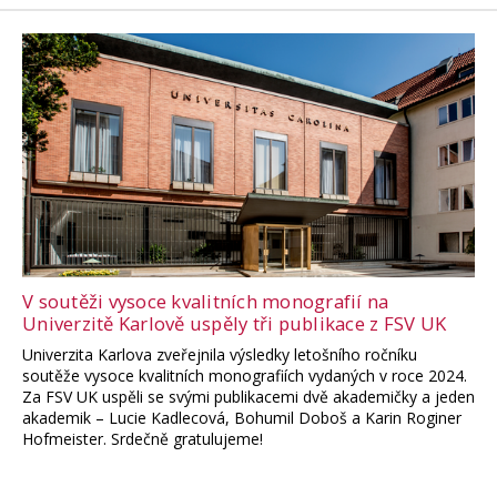
V soutěži vysoce kvalitních monografií na
Univerzitě Karlově uspěly tři publikace z FSV UK
Univerzita Karlova zveřejnila výsledky letošního ročníku
soutěže vysoce kvalitních monografiích vydaných v roce 2024.
Za FSV UK uspěli se svými publikacemi dvě akademičky a jeden
akademik – Lucie Kadlecová, Bohumil Doboš a Karin Roginer
Hofmeister. Srdečně gratulujeme!