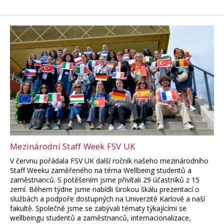
Mezinárodní Staff Week FSV UK
V červnu pořádala FSV UK další ročník našeho mezinárodního
Staff Weeku zaměřeného na téma Wellbeing studentů a
zaměstnanců. S potěšením jsme přivítali 29 účastníků z 15
zemí. Během týdne jsme nabídli širokou škálu prezentací o
službách a podpoře dostupných na Univerzitě Karlově a naší
fakultě. Společně jsme se zabývali tématy týkajícími se
wellbeingu studentů a zaměstnanců, internacionalizace,