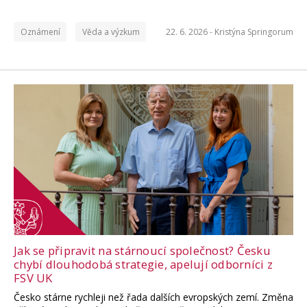
Oznámení
Věda a výzkum
22. 6. 2026 -
Kristýna Springorum
Jak se připravit na stárnoucí společnost? Česku
chybí dlouhodobá strategie, apelují odborníci z
FSV UK
Česko stárne rychleji než řada dalších evropských zemí. Změna