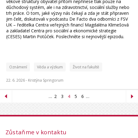
věkové struktury obyvatel přitom nepřinese tlak pouze na
důchodový systém, ale i na zdravotnictví, sociální služby nebo
trh práce. O tom, jaké výzvy nás čekají a zda je stát připraven
jim čelit, diskutovali v podcastu De Facto dva odborníci z FSV
UK – ředitelka Centra veřejných financí Magdaléna Klimešová
a zakladatel Centra pro sociální a ekonomické strategie
(CESES) Martin Potůček. Poslechněte si nejnovější epizodu.
Oznámení
Věda a výzkum
Život na fakultě
22. 6. 2026 -
Kristýna Springorum
…
2
3
4
5
6
…
Zůstaňme v kontaktu