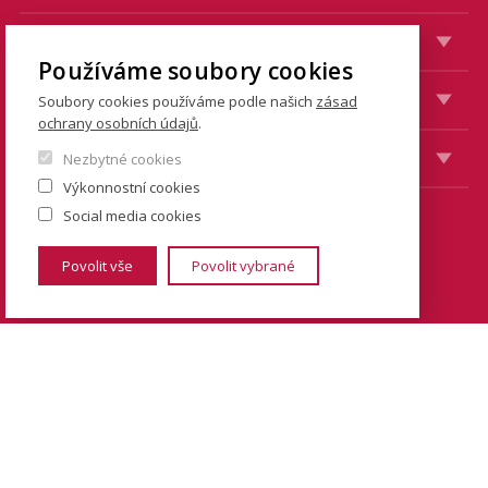
STUDENTI
Používáme soubory cookies
ZAMĚSTNANCI
Soubory cookies používáme podle našich
zásad
ochrany osobních údajů
.
VEŘEJNOST
Nezbytné cookies
Výkonnostní cookies
Social media cookies
KONTAKTY
Povolit vše
Povolit vybrané
Fakulta sociálních věd
Univerzita Karlova
Smetanovo nábřeží 6
Praha 1 110 01
Tel.: + 420 222 112 111