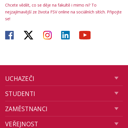
Chcete vědět, co se děje na fakultě i mimo ni? To
nejzajímavější ze života FSV online na sociálních sítích. Připojte
se!
UCHAZEČI
STUDENTI
ZAMĚSTNANCI
VEŘEJNOST