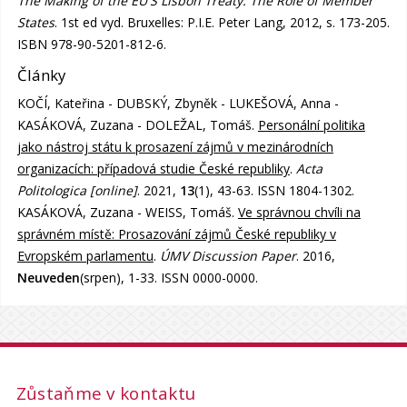
The Making of the EU'S Lisbon Treaty: The Role of Member
States
. 1st ed vyd. Bruxelles: P.I.E. Peter Lang, 2012, s. 173-205.
ISBN 978-90-5201-812-6.
Články
KOČÍ, Kateřina - DUBSKÝ, Zbyněk - LUKEŠOVÁ, Anna -
KASÁKOVÁ, Zuzana - DOLEŽAL, Tomáš.
Personální politika
jako nástroj státu k prosazení zájmů v mezinárodních
organizacích: případová studie České republiky
.
Acta
Politologica [online]
. 2021,
13
(1), 43-63. ISSN 1804-1302.
KASÁKOVÁ, Zuzana - WEISS, Tomáš.
Ve správnou chvíli na
správném místě: Prosazování zájmů České republiky v
Evropském parlamentu
.
ÚMV Discussion Paper
. 2016,
Neuveden
(srpen), 1-33. ISSN 0000-0000.
Zůstaňme v kontaktu