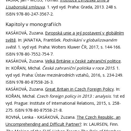
Lisabonská smlouva
.
1. vyd vyd. Praha: Grada, 2013. 248 s.
ISBN 978-80-247-3567-2.
Kapitoly v monografiích
KASÁKOVÁ, Zuzana.
Evropská unie a její postavení v globálním
světě
. In: JANATKA, František.
Podnikání v globalizovaném
světě
. 1. vyd vyd. Praha: Wolters Kluwer ČR, 2017, s. 144-166.
ISBN 978-80-7552-754-7.
KASÁKOVÁ, Zuzana.
Velká Británie v české zahraniční politice
.
In: KOŘAN, Michal.
Česká zahraniční politika v roce 2015
. 1.
vyd vyd. Praha: Ústav mezinárodních vztahů, 2016, s. 234-249.
ISBN 978-80-87558-26-3.
KASÁKOVÁ, Zuzana.
Great Britain in Czech Foreign Policy
. In:
KOŘAN, Michal.
Czech foreign policy in 2013 : analysis
. 1st ed
vyd. Prague: Institute of International Relations, 2015, s. 258-
275. ISBN 978-80-87558-21-8.
ROVNÁ, Lenka - KASÁKOVÁ, Zuzana.
The Czech Republic, an
Uncomprehending and Difficult Partner?
. In: LAURSEN, Finn.