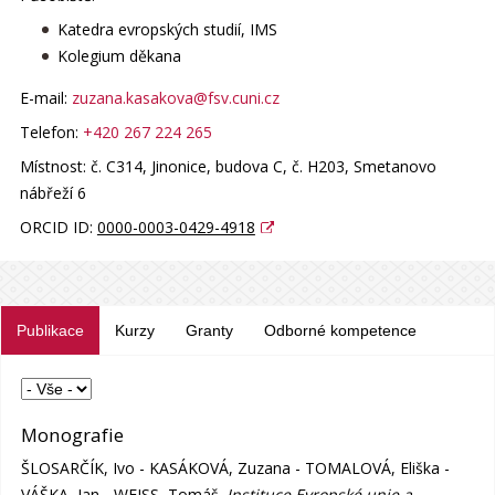
Katedra evropských studií, IMS
Kolegium děkana
E-mail:
zuzana.kasakova@fsv.cuni.cz
Telefon:
+420 267 224 265
Místnost:
č. C314, Jinonice, budova C
, č. H203, Smetanovo
nábřeží 6
ORCID ID:
0000-0003-0429-4918
Publikace
Kurzy
Granty
Odborné kompetence
Monografie
ŠLOSARČÍK, Ivo - KASÁKOVÁ, Zuzana - TOMALOVÁ, Eliška -
VÁŠKA, Jan - WEISS, Tomáš.
Instituce Evropské unie a