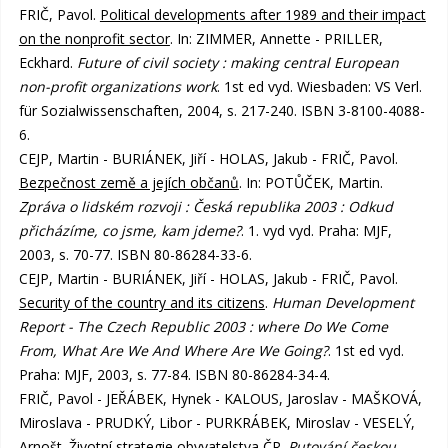
FRIČ, Pavol.
Political developments after 1989 and their impact
on the nonprofit sector
. In: ZIMMER, Annette - PRILLER,
Eckhard.
Future of civil society : making central European
non-profit organizations work
. 1st ed vyd. Wiesbaden: VS Verl.
für Sozialwissenschaften, 2004, s. 217-240. ISBN 3-8100-4088-
6.
CEJP, Martin - BURIÁNEK, Jiří - HOLAS, Jakub - FRIČ, Pavol.
Bezpečnost země a jejích občanů
. In: POTŮČEK, Martin.
Zpráva o lidském rozvoji : Česká republika 2003 : Odkud
přicházíme, co jsme, kam jdeme?
. 1. vyd vyd. Praha: MJF,
2003, s. 70-77. ISBN 80-86284-33-6.
CEJP, Martin - BURIÁNEK, Jiří - HOLAS, Jakub - FRIČ, Pavol.
Security of the country and its citizens
.
Human Development
Report - The Czech Republic 2003 : where Do We Come
From, What Are We And Where Are We Going?
. 1st ed vyd.
Praha: MJF, 2003, s. 77-84. ISBN 80-86284-34-4.
FRIČ, Pavol - JEŘÁBEK, Hynek - KALOUS, Jaroslav - MAŠKOVÁ,
Miroslava - PRUDKÝ, Libor - PURKRÁBEK, Miroslav - VESELÝ,
Arnošt.
Životní strategie obyvatelstva ČR
.
Putování českou