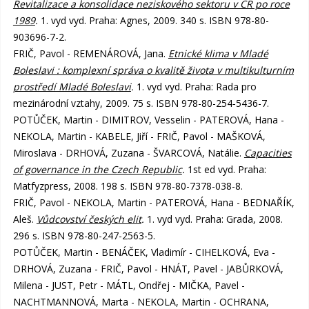
Revitalizace a konsolidace neziskového sektoru v ČR po roce
1989
.
1. vyd vyd. Praha: Agnes, 2009. 340 s. ISBN 978-80-
903696-7-2.
FRIČ, Pavol - REMENÁROVÁ, Jana.
Etnické klima v Mladé
Boleslavi : komplexní správa o kvalitě života v multikulturním
prostředí Mladé Boleslavi
.
1. vyd vyd. Praha: Rada pro
mezinárodní vztahy, 2009. 75 s. ISBN 978-80-254-5436-7.
POTŮČEK, Martin - DIMITROV, Vesselin - PATEROVÁ, Hana -
NEKOLA, Martin - KABELE, Jiří - FRIČ, Pavol - MAŠKOVÁ,
Miroslava - DRHOVÁ, Zuzana - ŠVARCOVÁ, Natálie.
Capacities
of governance in the Czech Republic
.
1st ed vyd. Praha:
Matfyzpress, 2008. 198 s. ISBN 978-80-7378-038-8.
FRIČ, Pavol - NEKOLA, Martin - PATEROVÁ, Hana - BEDNAŘÍK,
Aleš.
Vůdcovství českých elit
.
1. vyd vyd. Praha: Grada, 2008.
296 s. ISBN 978-80-247-2563-5.
POTŮČEK, Martin - BENÁČEK, Vladimír - CIHELKOVÁ, Eva -
DRHOVÁ, Zuzana - FRIČ, Pavol - HNÁT, Pavel - JABŮRKOVÁ,
Milena - JUST, Petr - MÁTL, Ondřej - MIČKA, Pavel -
NACHTMANNOVÁ, Marta - NEKOLA, Martin - OCHRANA,