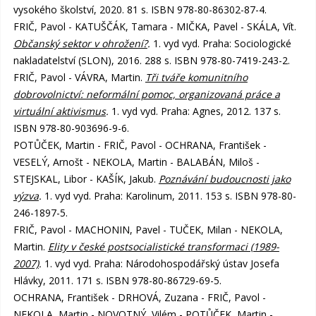
vysokého školství, 2020. 81 s. ISBN 978-80-86302-87-4.
FRIČ, Pavol - KATUŠČÁK, Tamara - MIČKA, Pavel - SKÁLA, Vít.
Občanský sektor v ohrožení?
.
1. vyd vyd. Praha: Sociologické
nakladatelství (SLON), 2016. 288 s. ISBN 978-80-7419-243-2.
FRIČ, Pavol - VÁVRA, Martin.
Tři tváře komunitního
dobrovolnictví: neformální pomoc, organizovaná práce a
virtuální aktivismus
.
1. vyd vyd. Praha: Agnes, 2012. 137 s.
ISBN 978-80-903696-9-6.
POTŮČEK, Martin - FRIČ, Pavol - OCHRANA, František -
VESELÝ, Arnošt - NEKOLA, Martin - BALABÁN, Miloš -
STEJSKAL, Libor - KAŠÍK, Jakub.
Poznávání budoucnosti jako
výzva
.
1. vyd vyd. Praha: Karolinum, 2011. 153 s. ISBN 978-80-
246-1897-5.
FRIČ, Pavol - MACHONIN, Pavel - TUČEK, Milan - NEKOLA,
Martin.
Elity v české postsocialistické transformaci (1989-
2007)
.
1. vyd vyd. Praha: Národohospodářský ústav Josefa
Hlávky, 2011. 171 s. ISBN 978-80-86729-69-5.
OCHRANA, František - DRHOVÁ, Zuzana - FRIČ, Pavol -
NEKOLA, Martin - NOVOTNÝ, Vilém - POTŮČEK, Martin -