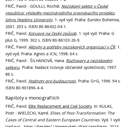
FRIČ, Pavol - GOULLI, Rochdi.
Neziskový sektor v České
republice: výsledky mezinárodního srovnávacího projektu
Johns Hopkins University
.
1. vyd vyd. Praha: Eurolex Bohemia,
2001. 203 s. ISBN 80-86432-04-1.
FRIČ, Pavol.
Korupce na český způsob
.
1. vyd vyd. Praha: G
plus G, 1999. 302 s. ISBN 80-86103-26-9.
FRIČ, Pavol.
Aktivity a potřeby neziskových organizací v ČR
.
1.
vyd vyd. Praha: Agnes a ICN, 1998. 64 s.
FRIČ, Pavol - ŠILHÁNOVÁ, Hana.
Rozhovory a neziskovém
sektoru
.
Praha: Nadace rozvoje občanské společnosti, 1997.
86 s.
FRIČ, Pavol.
Hodnoty pro budoucnost
.
Praha: G+G, 1996. 94 s.
ISBN 80-901896-4-4.
Kapitoly v monografiích
FRIČ, Pavol.
Elite Replacement and Civil Society
. In: KULAS,
Piotr - WIELECKI, Kamil.
Elites of Post-Transformation: The
Cases of Central and Eastern European Countries
. Vyd. 1 vyd.
Varšava: „Artes Liberales” Uniwersytetu Warszawskiego, 2024,