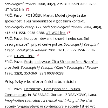
Sociological Review
. 2008,
44
(2), 295-319. ISSN 0038-0288.
UT-WOS link
FRIČ, Pavol - POTŮČEK, Martin.
Model vývoje české
společnosti a její modernizace v globálním kontextu
.
Sociologický časopis / Czech Sociological Review
. 2004,
40
(4),
415-431. ISSN 0038-0288.
UT-WOS link
FRIČ, Pavol.
Korupce - deviantní chování nebo sociální
dezorganizace? : případ české policie
.
Sociologický časopis /
Czech Sociological Review
. 2001,
37
(1), 65-72. ISSN 0038-
0288.
UT-WOS link
FRIČ, Pavol.
Postoje obyvatel ČR a SR k problému životního
prostředí
.
Sociologický časopis / Czech Sociological Review
.
1996,
32
(3), 353-360. ISSN 0038-0288.
Příspěvky v konferenčních sbornících
FRIČ, Pavol.
Democracy, Corruption and Political
Consumerism
. In: BOSANAC, Gordan - ZDRAVKOVIČ, Lana.
Imagination castrated : a critical rethinking of the civil
society (organisation) in contemporary society
1st ed vyd.