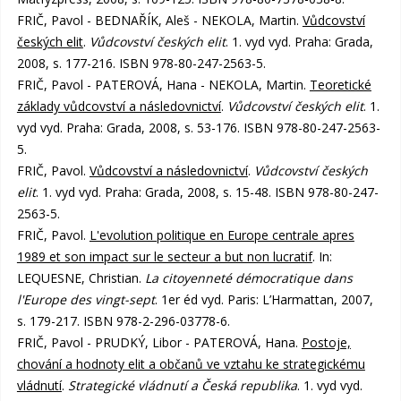
FRIČ, Pavol - BEDNAŘÍK, Aleš - NEKOLA, Martin.
Vůdcovství
českých elit
.
Vůdcovství českých elit
. 1. vyd vyd. Praha: Grada,
2008, s. 177-216. ISBN 978-80-247-2563-5.
FRIČ, Pavol - PATEROVÁ, Hana - NEKOLA, Martin.
Teoretické
základy vůdcovství a následovnictví
.
Vůdcovství českých elit
. 1.
vyd vyd. Praha: Grada, 2008, s. 53-176. ISBN 978-80-247-2563-
5.
FRIČ, Pavol.
Vůdcovství a následovnictví
.
Vůdcovství českých
elit
. 1. vyd vyd. Praha: Grada, 2008, s. 15-48. ISBN 978-80-247-
2563-5.
FRIČ, Pavol.
L'evolution politique en Europe centrale apres
1989 et son impact sur le secteur a but non lucratif
. In:
LEQUESNE, Christian.
La citoyenneté démocratique dans
l'Europe des vingt-sept
. 1er éd vyd. Paris: L’Harmattan, 2007,
s. 179-217. ISBN 978-2-296-03778-6.
FRIČ, Pavol - PRUDKÝ, Libor - PATEROVÁ, Hana.
Postoje,
chování a hodnoty elit a občanů ve vztahu ke strategickému
vládnutí
.
Strategické vládnutí a Česká republika
. 1. vyd vyd.