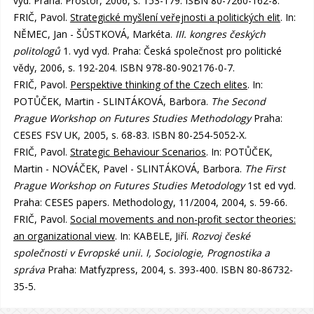
vyd. Praha: Prostor, 2006, s. 153-179. ISBN 80-7260-162-8.
FRIČ, Pavol.
Strategické myšlení veřejnosti a politických elit
. In:
NĚMEC, Jan - ŠŮSTKOVÁ, Markéta.
III. kongres českých
politologů
1. vyd vyd. Praha: Česká společnost pro politické
vědy, 2006, s. 192-204. ISBN 978-80-902176-0-7.
FRIČ, Pavol.
Perspektive thinking of the Czech elites
. In:
POTŮČEK, Martin - SLINTÁKOVÁ, Barbora.
The Second
Prague Workshop on Futures Studies Methodology
Praha:
CESES FSV UK, 2005, s. 68-83. ISBN 80-254-5052-X.
FRIČ, Pavol.
Strategic Behaviour Scenarios
. In: POTŮČEK,
Martin - NOVÁČEK, Pavel - SLINTÁKOVÁ, Barbora.
The First
Prague Workshop on Futures Studies Metodology
1st ed vyd.
Praha: CESES papers. Methodology, 11/2004, 2004, s. 59-66.
FRIČ, Pavol.
Social movements and non-profit sector theories:
an organizational view
. In: KABELE, Jiří.
Rozvoj české
společnosti v Evropské unii. I, Sociologie, Prognostika a
správa
Praha: Matfyzpress, 2004, s. 393-400. ISBN 80-86732-
35-5.