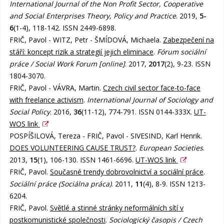
International Journal of the Non Profit Sector, Cooperative
and Social Enterprises Theory, Policy and Practice
. 2019,
5-
6
(1-4), 118-142. ISSN 2449-6898.
FRIČ, Pavol - WITZ, Petr - ŠMÍDOVÁ, Michaela.
Zabezpečení na
stáří: koncept rizik a strategií jejich eliminace
.
Fórum sociální
práce / Social Work Forum [online]
. 2017,
2017
(2), 9-23. ISSN
1804-3070.
FRIČ, Pavol - VÁVRA, Martin.
Czech civil sector face-to-face
with freelance activism
.
International Journal of Sociology and
Social Policy
. 2016,
36
(11-12), 774-791. ISSN 0144-333X.
UT-
WOS link
POSPÍŠILOVÁ, Tereza - FRIČ, Pavol - SIVESIND, Karl Henrik.
DOES VOLUNTEERING CAUSE TRUST?
.
European Societies
.
2013,
15
(1), 106-130. ISSN 1461-6696.
UT-WOS link
FRIČ, Pavol.
Současné trendy dobrovolnictví a sociální práce
.
Sociální práce (Sociálna práca)
. 2011,
11
(4), 8-9. ISSN 1213-
6204.
FRIČ, Pavol.
Světlé a stinné stránky neformálních sítí v
postkomunistické společnosti
.
Sociologický časopis / Czech