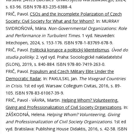
s. 63-96. ISBN 978-83-235-6388-4.
FRIČ, Pavol.
CSOs and the Incomplete Polarization of Czech
Society: Civil Society for What and for Whom?
. In: MURRAY
SVIDROŇOVÁ, Mária.
Non-Governmental Organizations: Role
and Performance in Turbulent Times
. 1 vyd. Neuveden:
Intechopen, 2024, s. 153-176. ISBN 978-1-83769-678-9.
FRIČ, Pavol.
Politická korupce a politický klientelismus
.
Úvod do
studia politiky
. 2. vyd vyd. Praha: Sociologické nakladatelství
(SLON), 2019, s. 840-884. ISBN 978-80-7419-263-0.
FRIČ, Pavol.
Populism and Czech Military Elite Under the
Democratic Radar
. In: PAKULSKI, Jan.
The Visegrad Countries
in Crisis
. 1st ed vyd. Warsaw: Collegium Civitas, 2016, s. 89-
105. ISBN 978-83-61067-39-9.
FRIČ, Pavol - VÁVRA, Martin.
Helping Whom? Volunteering,
Giving and Professionalization of Civil Society Organizations
. In:
ZÁŠKODNÁ, Helena.
Helping Whom? Volunteering, Giving
and Professionalization of Civil Society Organizations
. 1st ed
vyd. Bratislava: Publishing House Didaktis, 2016, s. 42-58. ISBN