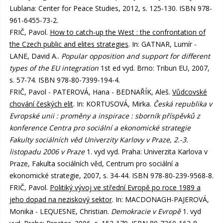
Lublana: Center for Peace Studies, 2012, s. 125-130. ISBN 978-
961-6455-73-2.
FRIČ, Pavol.
How to catch-up the West : the confrontation of
the Czech public and elites strategies
. In: GATNAR, Lumír -
LANE, David A..
Popular opposition and support for different
types of the EU integration
1st ed vyd. Brno: Tribun EU, 2007,
s. 57-74. ISBN 978-80-7399-194-4.
FRIČ, Pavol - PATEROVÁ, Hana - BEDNAŘÍK, Aleš.
Vůdcovské
chování českých elit
. In: KORTUSOVÁ, Mirka.
Česká republika v
Evropské unii : proměny a inspirace : sborník příspěvků z
konference Centra pro sociální a ekonomické strategie
Fakulty sociálních věd Univerzity Karlovy v Praze, 2.-3.
listopadu 2006 v Praze
1. vyd vyd. Praha: Univerzita Karlova v
Praze, Fakulta sociálních věd, Centrum pro sociální a
ekonomické strategie, 2007, s. 34-44. ISBN 978-80-239-9568-8.
FRIČ, Pavol.
Politiký vývoj ve střední Evropě po roce 1989 a
jeho dopad na neziskový sektor
. In: MACDONAGH-PAJEROVÁ,
Monika - LEQUESNE, Christian.
Demokracie v Evropě
1. vyd