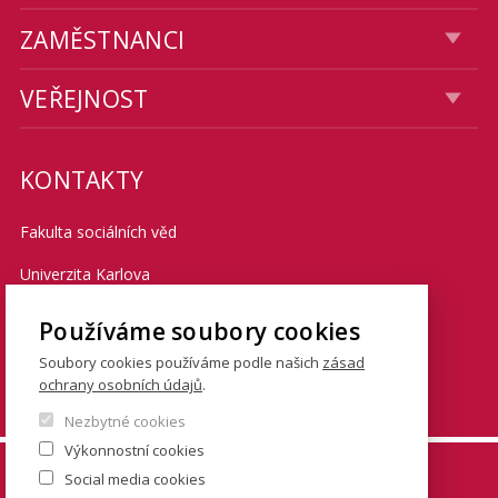
ZAMĚSTNANCI
VEŘEJNOST
KONTAKTY
Fakulta sociálních věd
Univerzita Karlova
Smetanovo nábřeží 6
Používáme soubory cookies
Praha 1 110 01
Soubory cookies používáme podle našich
zásad
ochrany osobních údajů
.
Tel.: + 420 222 112 111
Nezbytné cookies
Výkonnostní cookies
© FSV UK 2026, photo: UK ,
Thinkstock.com
and
Social media cookies