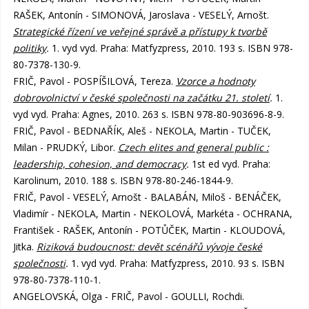
RAŠEK, Antonín - SIMONOVÁ, Jaroslava - VESELÝ, Arnošt.
Strategické řízení ve veřejné správě a přístupy k tvorbě
politiky
.
1. vyd vyd. Praha: Matfyzpress, 2010. 193 s. ISBN 978-
80-7378-130-9.
FRIČ, Pavol - POSPÍŠILOVÁ, Tereza.
Vzorce a hodnoty
dobrovolnictví v české společnosti na začátku 21. století
.
1.
vyd vyd. Praha: Agnes, 2010. 263 s. ISBN 978-80-903696-8-9.
FRIČ, Pavol - BEDNAŘÍK, Aleš - NEKOLA, Martin - TUČEK,
Milan - PRUDKÝ, Libor.
Czech elites and general public :
leadership, cohesion, and democracy
.
1st ed vyd. Praha:
Karolinum, 2010. 188 s. ISBN 978-80-246-1844-9.
FRIČ, Pavol - VESELÝ, Arnošt - BALABÁN, Miloš - BENÁČEK,
Vladimír - NEKOLA, Martin - NEKOLOVÁ, Markéta - OCHRANA,
František - RAŠEK, Antonín - POTŮČEK, Martin - KLOUDOVÁ,
Jitka.
Riziková budoucnost: devět scénářů vývoje české
společnosti
.
1. vyd vyd. Praha: Matfyzpress, 2010. 93 s. ISBN
978-80-7378-110-1.
ANGELOVSKÁ, Olga - FRIČ, Pavol - GOULLI, Rochdi.