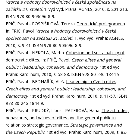
Vzorce a hodnoty dobrovolnictví v české společnosti na
začátku 21. století
. 1. vyd vyd. Praha: AGNES, 2010, s. 201-213.
ISBN 978-80-903696-8-9.
FRIČ, Pavol - POSPÍŠILOVÁ, Tereza.
Teoretické prolegomena
.
In: FRIČ, Pavol.
Vzorce a hodnoty dobrovolnictví v české
společnosti na začátku 21. století
. 1. vyd vyd. Praha: AGNES,
2010, s. 9-41. ISBN 978-80-903696-8-9.
FRIČ, Pavol - NEKOLA, Martin.
Cohesion and sustainability of
democratic elites
. In: FRIČ, Pavol.
Czech elites and general
public : leadership, cohesion, and democracy
. 1st ed vyd.
Praha: Karolinum, 2010, s. 58-88. ISBN 978-80-246-1844-9.
FRIČ, Pavol - BEDNAŘÍK, Aleš.
Leadership in Czech elites
.
Czech elites and general public : leadership, cohesion, and
democracy
. 1st ed vyd. Praha: Karolinum, 2010, s. 11-57. ISBN
978-80-246-1844-9.
FRIČ, Pavol - PRUDKÝ, Libor - PATEROVÁ, Hana.
The attitudes,
behaviours, and values of elites and the general public in
relation to strategic governance
.
Strategic governance and
the Czech Republic
. 1st ed vyd. Praha: Karolinum, 2009, s. 82-