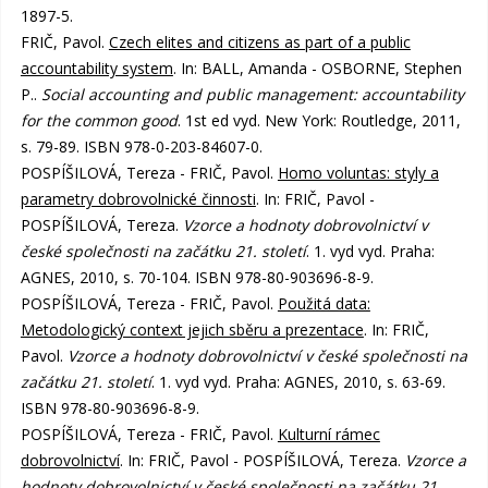
1897-5.
FRIČ, Pavol.
Czech elites and citizens as part of a public
accountability system
. In: BALL, Amanda - OSBORNE, Stephen
P..
Social accounting and public management: accountability
for the common good
. 1st ed vyd. New York: Routledge, 2011,
s. 79-89. ISBN 978-0-203-84607-0.
POSPÍŠILOVÁ, Tereza - FRIČ, Pavol.
Homo voluntas: styly a
parametry dobrovolnické činnosti
. In: FRIČ, Pavol -
POSPÍŠILOVÁ, Tereza.
Vzorce a hodnoty dobrovolnictví v
české společnosti na začátku 21. století
. 1. vyd vyd. Praha:
AGNES, 2010, s. 70-104. ISBN 978-80-903696-8-9.
POSPÍŠILOVÁ, Tereza - FRIČ, Pavol.
Použitá data:
Metodologický context jejich sběru a prezentace
. In: FRIČ,
Pavol.
Vzorce a hodnoty dobrovolnictví v české společnosti na
začátku 21. století
. 1. vyd vyd. Praha: AGNES, 2010, s. 63-69.
ISBN 978-80-903696-8-9.
POSPÍŠILOVÁ, Tereza - FRIČ, Pavol.
Kulturní rámec
dobrovolnictví
. In: FRIČ, Pavol - POSPÍŠILOVÁ, Tereza.
Vzorce a
hodnoty dobrovolnictví v české společnosti na začátku 21.