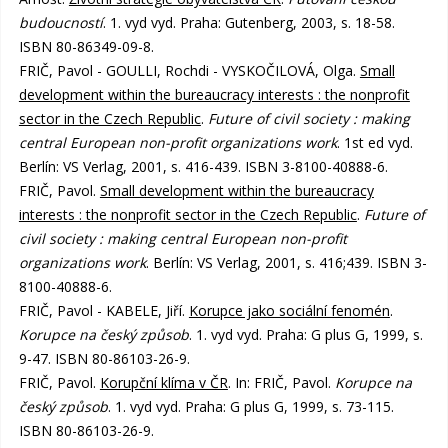
budoucností
. 1. vyd vyd. Praha: Gutenberg, 2003, s. 18-58.
ISBN 80-86349-09-8.
FRIČ, Pavol - GOULLI, Rochdi - VYSKOČILOVÁ, Olga.
Small
development within the bureaucracy interests : the nonprofit
sector in the Czech Republic
.
Future of civil society : making
central European non-profit organizations work
. 1st ed vyd.
Berlín: VS Verlag, 2001, s. 416-439. ISBN 3-8100-40888-6.
FRIČ, Pavol.
Small development within the bureaucracy
interests : the nonprofit sector in the Czech Republic
.
Future of
civil society : making central European non-profit
organizations work
. Berlín: VS Verlag, 2001, s. 416;439. ISBN 3-
8100-40888-6.
FRIČ, Pavol - KABELE, Jiří.
Korupce jako sociální fenomén
.
Korupce na český způsob
. 1. vyd vyd. Praha: G plus G, 1999, s.
9-47. ISBN 80-86103-26-9.
FRIČ, Pavol.
Korupční klíma v ČR
. In: FRIČ, Pavol.
Korupce na
český způsob
. 1. vyd vyd. Praha: G plus G, 1999, s. 73-115.
ISBN 80-86103-26-9.