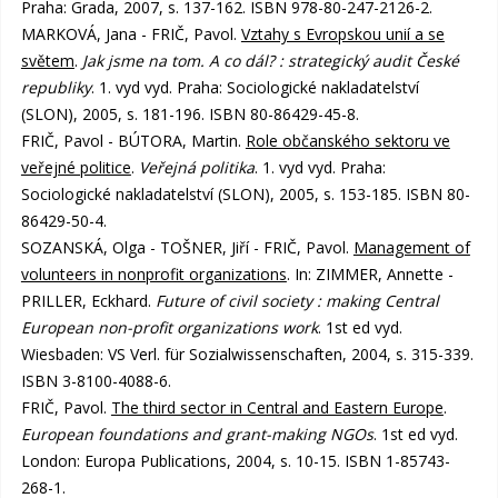
Praha: Grada, 2007, s. 137-162. ISBN 978-80-247-2126-2.
MARKOVÁ, Jana - FRIČ, Pavol.
Vztahy s Evropskou unií a se
světem
.
Jak jsme na tom. A co dál? : strategický audit České
republiky
. 1. vyd vyd. Praha: Sociologické nakladatelství
(SLON), 2005, s. 181-196. ISBN 80-86429-45-8.
FRIČ, Pavol - BÚTORA, Martin.
Role občanského sektoru ve
veřejné politice
.
Veřejná politika
. 1. vyd vyd. Praha:
Sociologické nakladatelství (SLON), 2005, s. 153-185. ISBN 80-
86429-50-4.
SOZANSKÁ, Olga - TOŠNER, Jiří - FRIČ, Pavol.
Management of
volunteers in nonprofit organizations
. In: ZIMMER, Annette -
PRILLER, Eckhard.
Future of civil society : making Central
European non-profit organizations work
. 1st ed vyd.
Wiesbaden: VS Verl. für Sozialwissenschaften, 2004, s. 315-339.
ISBN 3-8100-4088-6.
FRIČ, Pavol.
The third sector in Central and Eastern Europe
.
European foundations and grant-making NGOs
. 1st ed vyd.
London: Europa Publications, 2004, s. 10-15. ISBN 1-85743-
268-1.