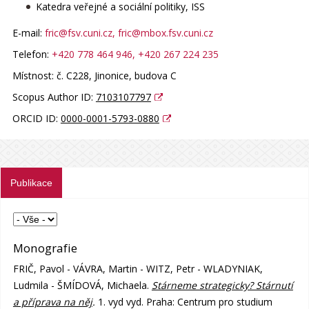
Katedra veřejné a sociální politiky, ISS
E-mail:
fric@fsv.cuni.cz
, fric@mbox.fsv.cuni.cz
Telefon:
+420 778 464 946
, +420 267 224 235
Místnost:
č. C228, Jinonice, budova C
Scopus Author ID:
7103107797
ORCID ID:
0000-0001-5793-0880
Publikace
Monografie
FRIČ, Pavol - VÁVRA, Martin - WITZ, Petr - WLADYNIAK,
Ludmila - ŠMÍDOVÁ, Michaela.
Stárneme strategicky? Stárnutí
a příprava na něj
.
1. vyd vyd. Praha: Centrum pro studium