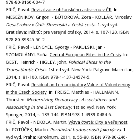
978-80-8166-004-7.
FRIČ, Pavol.
Revitalizace občanského aktivismu v ČR
. In:
MESEŽNIKOV, Grigorij - BÚTOROVÁ, Zora - KOLLÁR, Miroslav.
Desať rokov v Únii: Slovenská a česká cesta
. 1. vyd vyd.
Bratislava: Inštitút pre verejné otázky, 2014, s. 107-120. ISBN
978-80-89345-50-2.
FRIČ, Pavol - LENGYEL, György - PAKULSKI, Jan -
SZOMOLÁNYI, Soña.
Central European Elites in the Crisis
. In:
BEST, Heinrich - HIGLEY, John.
Political Elites in the
Transatlantic Crisis
. 1st ed vyd. New York: Palgrave Macmillan,
2014, s. 81-100. ISBN 978-1-137-34574-5.
FRIČ, Pavol.
Residual and emancipatory Value of Volunteering
in the Czech Society
. In: FREISE, Matthias - HALLMANN,
Thorsten.
Modernizing Democracy : Associations and
Associating in the 21st Century
. 1st ed vyd. New York:
Springer, 2014, s. 133-144. ISBN 978-1-4939-0484-6.
FRIČ, Pavol - NEKOLA, Martin.
Výzva čtvrtá: Elity a veřejnost
.
In: POTŮČEK, Martin.
Poznávání budoucnosti jako výzva
. 1.
vyd vyd. Praha: Karolinum, 2011, s. 55-80. ISBN 978-80-246-