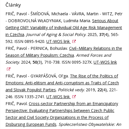
Články
FRIČ, Pavol - ŠMÍDOVÁ, Michaela - VÁVRA, Martin - WITZ, Petr
- DOBROVOLNÁ WŁADYNIAK, Ludmiła Maria.
Serious About
Getting Old?: Variability of Individual Old Age Risk Management
in Czechia
.
Journal of Aging & Social Policy
. 2025,
37
(4), 565-
592. ISSN 0895-9420.
UT-WOS link
FRIČ, Pavol - PERNICA, Bohuslav.
Civil–Military Relations in the
Season of Military Populism: Czechia
.
Armed Forces and
Society
. 2024,
50
(3), 710-738. ISSN 0095-327X.
UT-WOS link
FRIČ, Pavol - GYARFÁŠOVÁ, Ol'ga.
The Rise of the Politics of
Emotions: Anti-elitism and Anti-corruptism as Traits of Czech
and Slovak Populist Parties
.
Politické vedy
. 2019,
22
(4), 221-
246. ISSN 1335-2741.
UT-WOS link
FRIČ, Pavol.
Cross-sector Partnership from an Emancipatory
Perspective: Evaluating Partnerships between Czech Public
Sector and Civil Society Organizations in the Process of
Disbursing European Funds
.
Społeczeństwo Obywatelskie: An