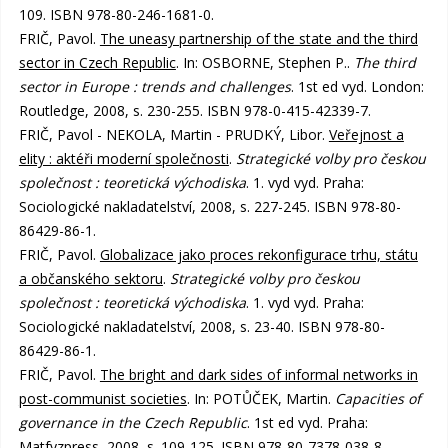
109. ISBN 978-80-246-1681-0.
FRIČ, Pavol.
The uneasy partnership of the state and the third
sector in Czech Republic
. In: OSBORNE, Stephen P..
The third
sector in Europe : trends and challenges
. 1st ed vyd. London:
Routledge, 2008, s. 230-255. ISBN 978-0-415-42339-7.
FRIČ, Pavol - NEKOLA, Martin - PRUDKÝ, Libor.
Veřejnost a
elity : aktéři moderní společnosti
.
Strategické volby pro českou
společnost : teoretická východiska
. 1. vyd vyd. Praha:
Sociologické nakladatelství, 2008, s. 227-245. ISBN 978-80-
86429-86-1.
FRIČ, Pavol.
Globalizace jako proces rekonfigurace trhu, státu
a občanského sektoru
.
Strategické volby pro českou
společnost : teoretická východiska
. 1. vyd vyd. Praha:
Sociologické nakladatelství, 2008, s. 23-40. ISBN 978-80-
86429-86-1.
FRIČ, Pavol.
The bright and dark sides of informal networks in
post-communist societies
. In: POTŮČEK, Martin.
Capacities of
governance in the Czech Republic
. 1st ed vyd. Praha:
Matfyzpress, 2008, s. 109-125. ISBN 978-80-7378-038-8.