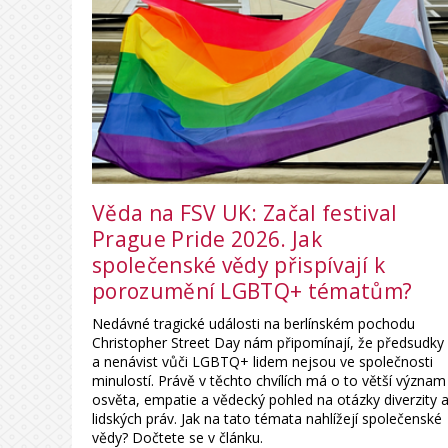
Věda na FSV UK: Začal festival
Prague Pride 2026. Jak
společenské vědy přispívají k
porozumění LGBTQ+ tématům?
Nedávné tragické události na berlínském pochodu
Christopher Street Day nám připomínají, že předsudky
a nenávist vůči LGBTQ+ lidem nejsou ve společnosti
minulostí. Právě v těchto chvílích má o to větší význam
osvěta, empatie a vědecký pohled na otázky diverzity 
lidských práv. Jak na tato témata nahlížejí společenské
vědy? Dočtete se v článku.