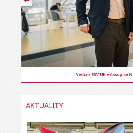
Vědci z FSV UK v časopise 
AKTUALITY