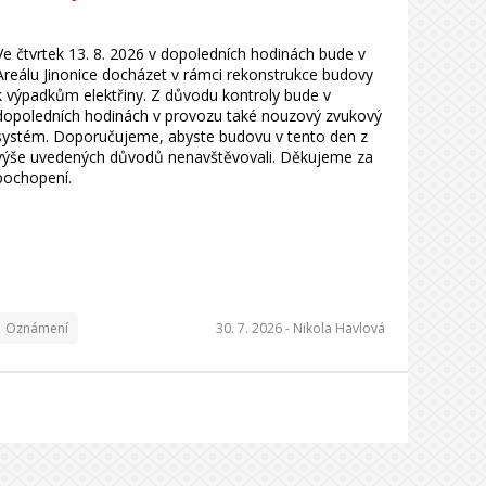
Ve čtvrtek 13. 8. 2026 v dopoledních hodinách bude v
Areálu Jinonice docházet v rámci rekonstrukce budovy
k výpadkům elektřiny. Z důvodu kontroly bude v
dopoledních hodinách v provozu také nouzový zvukový
systém. Doporučujeme, abyste budovu v tento den z
výše uvedených důvodů nenavštěvovali. Děkujeme za
pochopení.
Oznámení
30. 7. 2026 -
Nikola Havlová