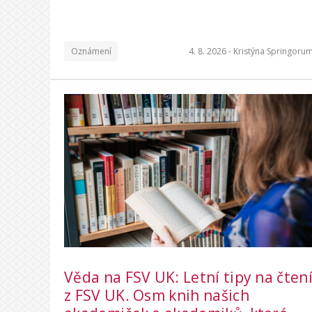
Oznámení
4. 8. 2026 -
Kristýna Springoru
Věda na FSV UK: Letní tipy na čten
z FSV UK. Osm knih našich