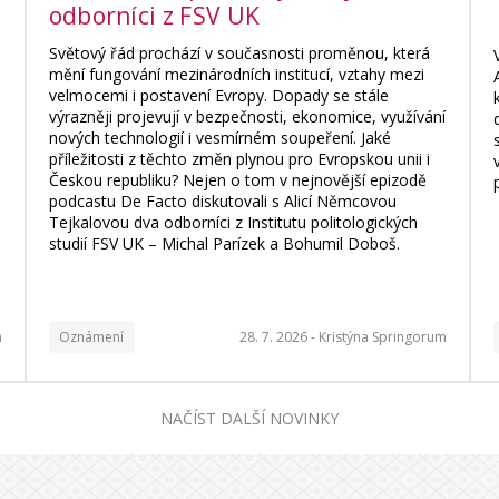
odborníci z FSV UK
Světový řád prochází v současnosti proměnou, která
mění fungování mezinárodních institucí, vztahy mezi
velmocemi i postavení Evropy. Dopady se stále
výrazněji projevují v bezpečnosti, ekonomice, využívání
nových technologií i vesmírném soupeření. Jaké
příležitosti z těchto změn plynou pro Evropskou unii i
Českou republiku? Nejen o tom v nejnovější epizodě
podcastu De Facto diskutovali s Alicí Němcovou
Tejkalovou dva odborníci z Institutu politologických
studií FSV UK – Michal Parízek a Bohumil Doboš.
m
Oznámení
28. 7. 2026 -
Kristýna Springorum
NAČÍST DALŠÍ NOVINKY