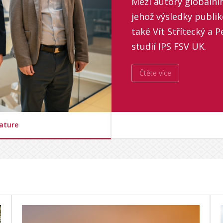
Mezi autory globální
jehož výsledky publik
také Vít Střítecký a 
studií IPS FSV UK.
Čtěte více
Nature