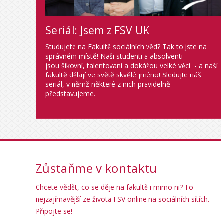
Seriál: Jsem z FSV UK
Studujete na Fakultě sociálních věd? Tak to jste na
správném místě! Naši studenti a absolventi
jsou šikovní, talentovaní a dokážou velké věci - a naší
fakultě dělají ve světě skvělé jméno! Sledujte náš
seriál, v němž některé z nich pravidelně
představujeme.
Zůstaňme v kontaktu
Chcete vědět, co se děje na fakultě i mimo ni? To
nejzajímavější ze života FSV online na sociálních sítích.
Připojte se!