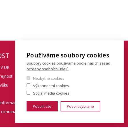
Používáme soubory cookies
OST
KONTAKTY
Soubory cookies používáme podle našich
zásad
SV UK
Fakulta sociálních věd
ochrany osobních údajů
.
řejnost
Univerzita Karlova
Nezbytné cookies
 věku
Výkonnostní cookies
Smetanovo nábřeží 6
Social media cookies
Praha 1 110 01
informací
Povolit vše
Povolit vybrané
Tel.: + 420 222 112 111
a ochrana osobních