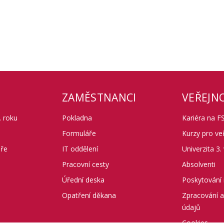
ZAMĚSTNANCI
VEŘEJN
 roku
Pokladna
Kariéra na F
Formuláře
Kurzy pro ve
áře
IT oddělení
Univerzita 3.
Pracovní cesty
Absolventi
Úřední deska
Poskytování 
Opatření děkana
Zpracování 
údajů
Cookies