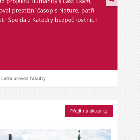
ho projektu Humanity’s Last Exam,
oval prestižní časopis Nature, patří
Petr Špelda z Katedry bezpečnostních
Letní provoz fakulty
Přejít na aktuality