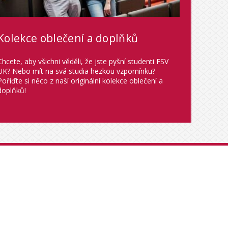
Kolekce oblečení a doplňků
Chcete, aby všichni věděli, že jste pyšní studenti FSV
UK? Nebo mít na svá studia hezkou vzpomínku?
Pořiďte si něco z naší originální kolekce oblečení a
doplňků!