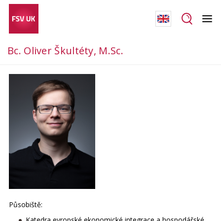
Bc. Oliver Škultéty, M.Sc.
Působiště:
Katedra evropské ekonomické integrace a hospodářské