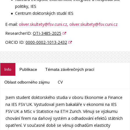
politiky, IES
Centrum doktorských studií IES
E-mail:
oliver.skultety@fsv.cuni.cz
, oliver.skultety@fsv.cuni.cz
ResearcherID:
OTI-3485-2025
ORCID ID:
0000-0002-1013-2432
Info
Publikace
Témata závěrečných prací
CV
Oblast odborného zájmu
Jsem student doktorského studia v oboru Ekonomie a Finance
na IES FSV UK. Vystudoval jsem bakaláře v ekonomii na IES
FSV UK a MSc v Statistice na ETH Zurich. Věnuji se výzkumu
chování firem na daňový systém a odhadování efektů státních
opatření. V současné době se věnuji odhadům elasticity