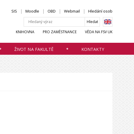
SIS
Moodle
OBD
Webmail
Hledání osob
KNIHOVNA
PRO ZAMĚSTNANCE
VĚDA NA FSV UK
ŽIVOT NA FAKULTĚ
KONTAKTY