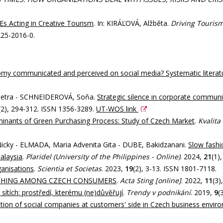
 Acting in Creative Tourism
. In: KIRÁĽOVÁ, Alžběta.
Driving Tourism
225-2016-0.
nomy communicated and perceived on social media? Systematic literat
Petra - SCHNEIDEROVÁ, Soňa.
Strategic silence in corporate commun
(2), 294-312. ISSN 1356-3289.
UT-WOS link
inants of Green Purchasing Process: Study of Czech Market
.
Kvalita
cky - ELMADA, Maria Advenita Gita - DUBE, Bakidzanani.
Slow fashi
alaysia
.
Plaridel (University of the Philippines - Online)
. 2024,
21
(1)
ganisations
.
Scientia et Societas
. 2023,
19
(2), 3-13. ISSN 1801-7118.
SHING AMONG CZECH CONSUMERS
.
Acta Sting [online]
. 2022,
11
(3)
sítích: prostředí, kterému (ne)důvěřují
.
Trendy v podnikání
. 2019,
9
(
tion of social companies at customers' side in Czech business envir