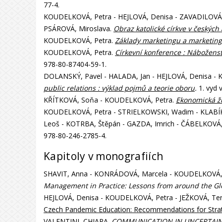
77-4.
KOUDELKOVÁ, Petra - HEJLOVÁ, Denisa - ZAVADILOVÁ, 
PSÁROVÁ, Miroslava.
Obraz katolické církve v českých
KOUDELKOVÁ, Petra.
Základy marketingu a marketin
KOUDELKOVÁ, Petra.
Církevní konference : Náboženstv
978-80-87404-59-1.
DOLANSKÝ, Pavel - HALADA, Jan - HEJLOVÁ, Denisa - 
public relations : výklad pojmů a teorie oboru
.
1. vyd 
KŘÍTKOVÁ, Soňa - KOUDELKOVÁ, Petra.
Ekonomická žu
KOUDELKOVÁ, Petra - STRIELKOWSKI, Wadim - KLABÍKOV
Leoš - KOTRBA, Štěpán - GAZDA, Imrich - ČÁBELKOVÁ, 
978-80-246-2785-4.
Kapitoly v monografiích
SHAVIT, Anna - KONRÁDOVÁ, Marcela - KOUDELKOVÁ,
Management in Practice: Lessons from around the G
HEJLOVÁ, Denisa - KOUDELKOVÁ, Petra - JEŽKOVÁ, T
Czech Pandemic Education: Recommendations for Strat
VALENTINI, CHIARA.
COMMUNICATION IN UNCERTAIN 