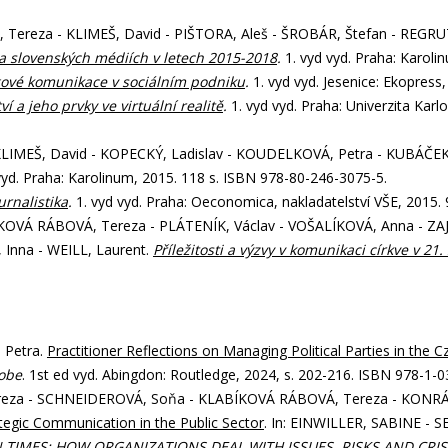
Tereza - KLIMEŠ, David - PIŠTORA, Aleš - ŠROBÁR, Štefan - REGRU
 a slovenských médiích v letech 2015-2018
.
1. vyd vyd. Praha: Karoli
gové komunikace v sociálním podniku
.
1. vyd vyd. Jesenice: Ekopress
í a jeho prvky ve virtuální realitě
.
1. vyd vyd. Praha: Univerzita Karl
KLIMEŠ, David - KOPECKÝ, Ladislav - KOUDELKOVÁ, Petra - KUBÁČEK,
vyd. Praha: Karolinum, 2015. 118 s. ISBN 978-80-246-3075-5.
rnalistika
.
1. vyd vyd. Praha: Oeconomica, nakladatelství VŠE, 2015.
Á RÁBOVÁ, Tereza - PLÁTENÍK, Václav - VOŠALÍKOVÁ, Anna - ZAJÍC,
Inna - WEILL, Laurent.
Příležitosti a výzvy v komunikaci církve v 21. 
 Petra.
Practitioner Reflections on Managing Political Parties in the 
lobe
. 1st ed vyd. Abingdon: Routledge, 2024, s. 202-216. ISBN 978-1-
ereza - SCHNEIDEROVÁ, Soňa - KLABÍKOVÁ RÁBOVÁ, Tereza - KONR
egic Communication in the Public Sector
. In: EINWILLER, SABINE -
TIMES: HOW ORGANIZATIONS DEAL WITH ISSUES, RISKS AND CRIS