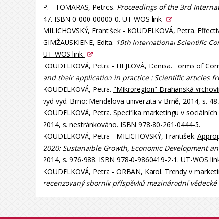
P. - TOMARAS, Petros.
Proceedings of the 3rd Interna
47. ISBN 0-000-00000-0.
UT-WOS link
MILICHOVSKÝ, František - KOUDELKOVÁ, Petra.
Effect
GIMŽAUSKIENE, Edita.
19th International Scientific
UT-WOS link
KOUDELKOVÁ, Petra - HEJLOVÁ, Denisa.
Forms of Corr
and their application in practice : Scientific articles
KOUDELKOVÁ, Petra.
"Mikroregion" Drahanská vrchovina
vyd vyd. Brno: Mendelova univerzita v Brně, 2014, s. 
KOUDELKOVÁ, Petra.
Specifika marketingu v sociálních
2014, s. nestránkováno. ISBN 978-80-261-0444-5.
KOUDELKOVÁ, Petra - MILICHOVSKÝ, František.
Approp
2020: Sustanaible Growth, Economic Development an
2014, s. 976-988. ISBN 978-0-9860419-2-1.
UT-WOS lin
KOUDELKOVÁ, Petra - ORBAN, Karol.
Trendy v marketi
recenzovaný sborník příspěvků mezinárodní vědecké