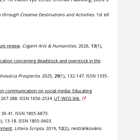
 through Creative Destinations and Activities
. 1st ed
ure review
.
Cogent Arts & Humanities
. 2026,
13
(1),
ication concerning deadstock and overstock in the
 Inovácia Prosperita
. 2025,
29
(1), 132-147. ISSN 1335-
on communication on social media: Educating
, 267-288. ISSN 1656-2534.
UT-WOS link
, 30-41. ISSN 1805-6873.
3), 13-18. ISSN 1805-0603.
onment
.
Littera Scripta
. 2019,
12
(2), nestránkováno.