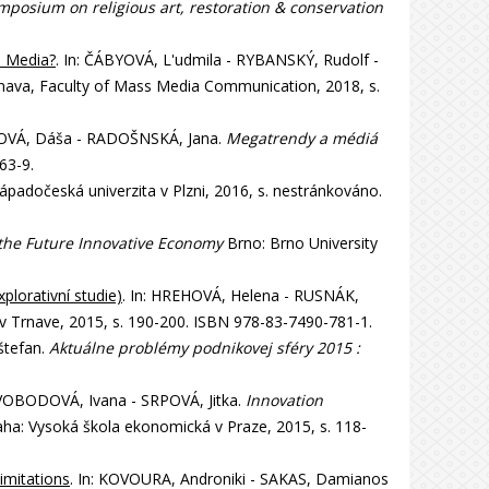
osium on religious art, restoration & conservation
in Media?
. In: ČÁBYOVÁ, L'udmila - RYBANSKÝ, Rudolf -
 Trnava, Faculty of Mass Media Communication, 2018, s.
OVÁ, Dáša - RADOŠNSKÁ, Jana.
Megatrendy a médiá
63-9.
ápadočeská univerzita v Plzni, 2016, s. nestránkováno.
 the Future Innovative Economy
Brno: Brno University
xplorativní studie)
. In: HREHOVÁ, Helena - RUSNÁK,
y v Trnave, 2015, s. 190-200. ISBN 978-83-7490-781-1.
štefan.
Aktuálne problémy podnikovej sféry 2015 :
 SVOBODOVÁ, Ivana - SRPOVÁ, Jitka.
Innovation
aha: Vysoká škola ekonomická v Praze, 2015, s. 118-
imitations
. In: KOVOURA, Androniki - SAKAS, Damianos