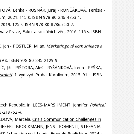
TOVÁ, Lenka - RUSNÁK, Juraj - RONČÁKOVÁ, Terézia -
num, 2021. 115 s. ISBN 978-80-246-4753-1.
, 2019. 125 s. ISBN 978-80-87865-50-7.
ova v Praze, Fakulta sociálních věd, 2016. 115 s. ISBN
 Jan - POSTLER, Milan.
Marketingová komunikace a
 99 s. ISBN 978-80-245-2129-9.
 Jiří - PIŠTORA, Aleš - RYŠÁNKOVÁ, Irena - RYŠKA,
století
.
1. vyd vyd. Praha: Karolinum, 2015. 91 s. ISBN
Czech Republic
. In: LEES-MARSHMENT, Jennifer.
Political
03-219752-4.
ÁDOVÁ, Marcela.
Crisis Communication Challenges in
 SEIFFERT-BROCKMANN, JENS - ROMENTI, STEFANIA -
ES
. 1st edition vyd. Leeds: Emerald Publishing, 2024, s.