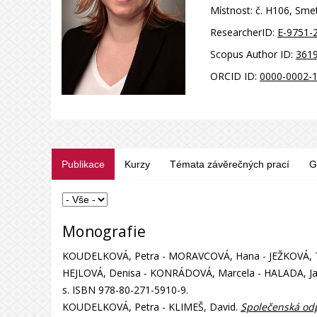
Místnost:
č. H106, Sme
ResearcherID:
E-9751-
Scopus Author ID:
361
ORCID ID:
0000-0002-
Publikace
Kurzy
Témata závěrečných prací
G
Monografie
KOUDELKOVÁ, Petra - MORAVCOVÁ, Hana - JEŽKOVÁ, Te
HEJLOVÁ, Denisa - KONRÁDOVÁ, Marcela - HALADA, Jan
s. ISBN 978-80-271-5910-9.
KOUDELKOVÁ, Petra - KLIMEŠ, David.
Společenská odp