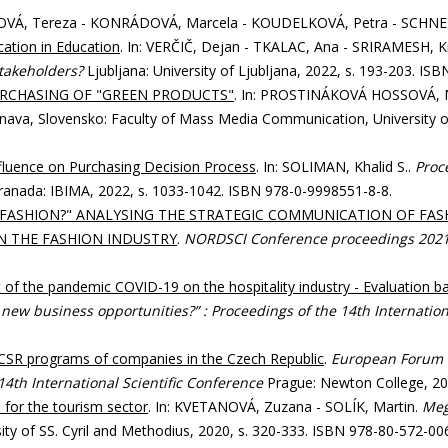
BOVÁ, Tereza - KONRÁDOVÁ, Marcela - KOUDELKOVÁ, Petra - SCHN
tion in Education
. In: VERČIČ, Dejan - TKALAC, Ana - SRIRAMESH, 
takeholders?
Ljubljana: University of Ljubljana, 2022, s. 193-203. IS
URCHASING OF "GREEN PRODUCTS"
. In: PROSTINÁKOVÁ HOSSOVÁ, Mo
nava, Slovensko: Faculty of Mass Media Communication, University of 
nfluence on Purchasing Decision Process
. In: SOLIMAN, Khalid S..
Proc
ranada: IBIMA, 2022, s. 1033-1042. ISBN 978-0-9998551-8-8.
N FASHION?" ANALYSING THE STRATEGIC COMMUNICATION OF FA
N THE FASHION INDUSTRY
.
NORDSCI Conference proceedings 2021
 of the pandemic COVID-19 on the hospitality industry - Evaluation b
new business opportunities?” : Proceedings of the 14th Internation
 CSR programs of companies in the Czech Republic
.
European Forum o
14th International Scientific Conference
Prague: Newton College, 202
m for the tourism sector
. In: KVETANOVÁ, Zuzana - SOLÍK, Martin.
Meg
ty of SS. Cyril and Methodius, 2020, s. 320-333. ISBN 978-80-572-00