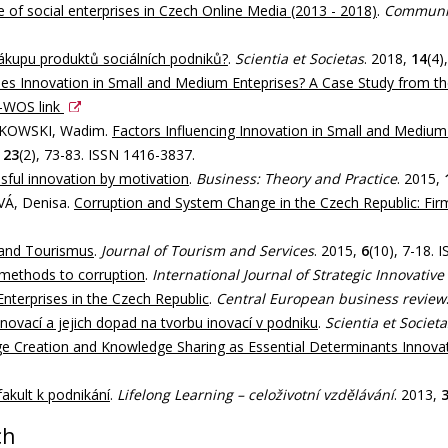
 of social enterprises in Czech Online Media (2013 - 2018)
.
Communic
nákupu produktů sociálních podniků?
.
Scientia et Societas
. 2018,
14
(4)
s Innovation in Small and Medium Enteprises? A Case Study from th
-WOS link
LKOWSKI, Wadim.
Factors Influencing Innovation in Small and Medium 
,
23
(2), 73-83. ISSN 1416-3837.
sful innovation by motivation
.
Business: Theory and Practice
. 2015,
Á, Denisa.
Corruption and System Change in the Czech Republic: Firm
 and Tourismus
.
Journal of Tourism and Services
. 2015,
6
(10), 7-18. 
methods to corruption
.
International Journal of Strategic Innovativ
nterprises in the Czech Republic
.
Central European business review
novací a jejich dopad na tvorbu inovací v podniku
.
Scientia et Societa
e Creation and Knowledge Sharing as Essential Determinants Innova
akult k podnikání
.
Lifelong Learning – celoživotní vzdělávání
. 2013,
ch