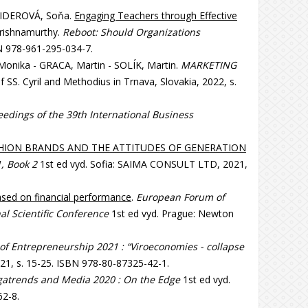
EIDEROVÁ, Soňa.
Engaging Teachers through Effective
Krishnamurthy.
Reboot: Should Organizations
BN 978-961-295-034-7.
nika - GRACA, Martin - SOLÍK, Martin.
MARKETING
SS. Cyril and Methodius in Trnava, Slovakia, 2022, s.
eedings of the 39th International Business
SHION BRANDS AND THE ATTITUDES OF GENERATION
, Book 2
1st ed vyd. Sofia: SAIMA CONSULT LTD, 2021,
ased on financial performance
.
European Forum of
al Scientific Conference
1st ed vyd. Prague: Newton
f Entrepreneurship 2021 : “Viroeconomies - collapse
1, s. 15-25. ISBN 978-80-87325-42-1.
atrends and Media 2020 : On the Edge
1st ed vyd.
62-8.