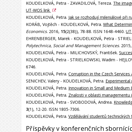
KOUDELKOVÁ, Petra - ZAVADILOVÁ, Tereza.
The image
UT-WOS link
KOUDELKOVÁ, Petra.
Jak se rozhodují mileniálové při 
KORÁB, Vojtěch - KOUDELKOVÁ, Petra.
What Determine
Economics
. 2016,
15
(2(38)), 78-88. ISSN 1648-4460.
UT
EHRENBERGER, Marek - KOUDELKOVÁ, Petra - STRIE
Polytechnica, Social and Management Sciences
. 2015
KOUDELKOVÁ, Petra - MILICHOVSKÝ, František.
Succes
KOUDELKOVÁ, Petra - STRIELKOWSKI, Wadim - HEJLOV
6746.
KOUDELKOVÁ, Petra.
Corruption in the Czech Services
SENICHEV, Valery - KOUDELKOVÁ, Petra.
Experimental 
KOUDELKOVÁ, Petra.
Innovation in Small and Medium E
KOUDELKOVÁ, Petra.
Znalosti v oblasti managementu i
KOUDELKOVÁ, Petra - SVOBODOVÁ, Andrea.
Knowledg
3
(1), 12-20. ISSN 1805-7306.
KOUDELKOVÁ, Petra.
Vzdělávání studentů technických f
Příspěvky v konferenčních sbornící