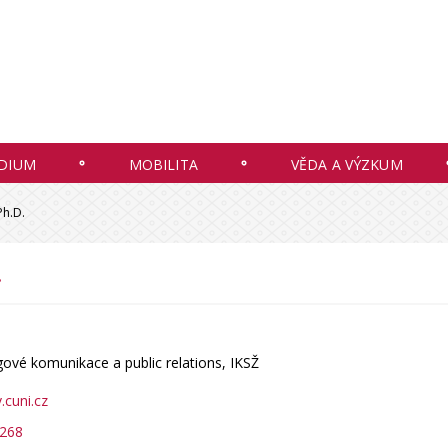
DIUM
MOBILITA
VĚDA A VÝZKUM
Ph.D.
.
ové komunikace a public relations, IKSŽ
cuni.cz
 268