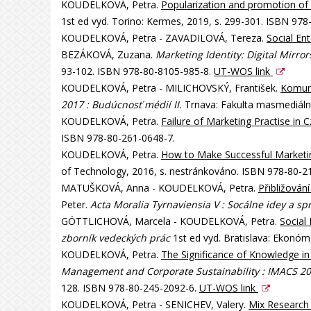
KOUDELKOVÁ, Petra.
Popularization and promotion o
1st ed vyd. Torino: Kermes, 2019, s. 299-301. ISBN 97
KOUDELKOVÁ, Petra - ZAVADILOVÁ, Tereza.
Social Ent
BEZÁKOVÁ, Zuzana.
Marketing Identity: Digital Mirrors
93-102. ISBN 978-80-8105-985-8.
UT-WOS link
KOUDELKOVÁ, Petra - MILICHOVSKÝ, František.
Komuni
2017 : Budúcnosť médií II.
Trnava: Fakulta masmediáln
KOUDELKOVÁ, Petra.
Failure of Marketing Practise in C
ISBN 978-80-261-0648-7.
KOUDELKOVÁ, Petra.
How to Make Successful Marketin
of Technology, 2016, s. nestránkováno. ISBN 978-80-2
MATUŠKOVÁ, Anna - KOUDELKOVÁ, Petra.
Přibližování
Peter.
Acta Moralia Tyrnaviensia V : Socálne idey a sp
GÖTTLICHOVÁ, Marcela - KOUDELKOVÁ, Petra.
Social
zborník vedeckých prác
1st ed vyd. Bratislava: Ekonóm
KOUDELKOVÁ, Petra.
The Significance of Knowledge in
Management and Corporate Sustainability : IMACS 201
128. ISBN 978-80-245-2092-6.
UT-WOS link
KOUDELKOVÁ, Petra - SENICHEV, Valery.
Mix Research 