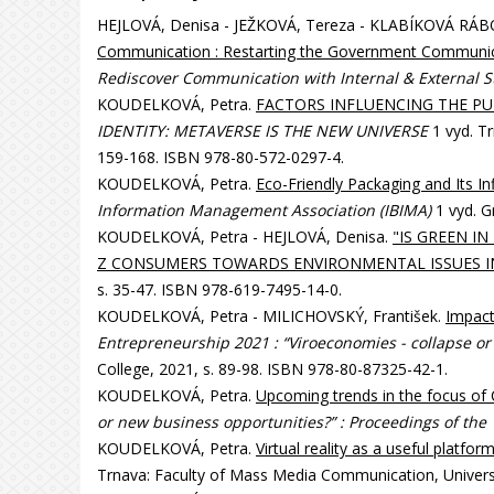
HEJLOVÁ, Denisa - JEŽKOVÁ, Tereza - KLABÍKOVÁ RÁ
Communication : Restarting the Government Communica
Rediscover Communication with Internal & External S
KOUDELKOVÁ, Petra.
FACTORS INFLUENCING THE P
IDENTITY: METAVERSE IS THE NEW UNIVERSE
1 vyd. Tr
159-168. ISBN 978-80-572-0297-4.
KOUDELKOVÁ, Petra.
Eco-Friendly Packaging and Its I
Information Management Association (IBIMA)
1 vyd. G
KOUDELKOVÁ, Petra - HEJLOVÁ, Denisa.
"IS GREEN I
Z CONSUMERS TOWARDS ENVIRONMENTAL ISSUES I
s. 35-47. ISBN 978-619-7495-14-0.
KOUDELKOVÁ, Petra - MILICHOVSKÝ, František.
Impact
Entrepreneurship 2021 : “Viroeconomies - collapse or 
College, 2021, s. 89-98. ISBN 978-80-87325-42-1.
KOUDELKOVÁ, Petra.
Upcoming trends in the focus of
or new business opportunities?” : Proceedings of the 
KOUDELKOVÁ, Petra.
Virtual reality as a useful platfor
Trnava: Faculty of Mass Media Communication, Universi