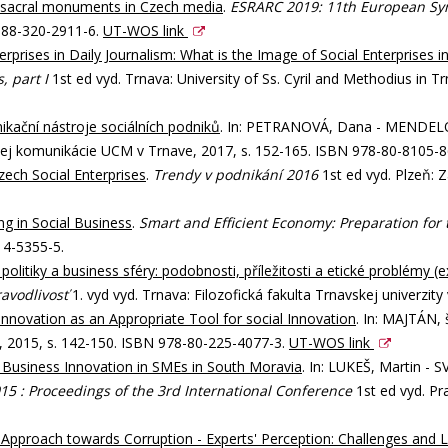
f sacral monuments in Czech media
.
ESRARC 2019: 11th European Symp
8-88-320-2911-6.
UT-WOS link
erprises in Daily Journalism: What is the Image of Social Enterprises 
, part I
1st ed vyd. Trnava: University of Ss. Cyril and Methodius in
kační nástroje sociálních podniků
. In: PETRANOVÁ, Dana - MENDEL
ej komunikácie UCM v Trnave, 2017, s. 152-165. ISBN 978-80-8105-8
zech Social Enterprises
.
Trendy v podnikání 2016
1st ed vyd. Plzeň: Z
g in Social Business
.
Smart and Efficient Economy: Preparation for
14-5355-5.
 politiky a business sféry: podobnosti, příležitosti a etické problémy (e
ravodlivosť
1. vyd vyd. Trnava: Filozofická fakulta Trnavskej univerzit
 Innovation as an Appropriate Tool for social Innovation
. In: MAJTÁN, 
, 2015, s. 142-150. ISBN 978-80-225-4077-3.
UT-WOS link
 Business Innovation in SMEs in South Moravia
. In: LUKEŠ, Martin -
5 : Proceedings of the 3rd International Conference
1st ed vyd. Pr
Approach towards Corruption - Experts' Perception: Challenges and L