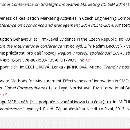
tional Conference on Strategic Innovative Marketing (IC-SIM 2014)
1
iveness of Realisation Marketing Activities in Czech Engineering Comp
 Conference on Economics and Management 2014 (ICEM-2014)
Amsterda
uption Behaviour at Firm-Level Evidence in the Czech Republic
. In: 
 from the international conference
1st ed vyd. Zlín: Radim Bačuvčík - 
: příležitosti pro další rozvoj
.
Region v rozvoji společnosti 2014 : 
487-495. ISBN 978-80-7509-139-0.
UT-WOS link
 podnicích
. In: ČECHUROVÁ, Lenka - JIŘINCOVÁ, Milena.
Trendy v pod
riate Methods for Measurement Effectiveness of Innovation in SMEs 
d Global Competitivenes
1st ed vyd. Norristown, PA: International 
k
ngu MSP směřující k podpoře zavádění inovací na český trh
. In: MIČ
 konference
1. vyd vyd. Plzeň: Západočeská univerzita v Plzni, 2013,