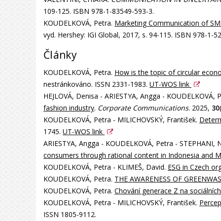
109-125. ISBN 978-1-83549-593-3.
KOUDELKOVÁ, Petra.
Marketing Communication of SMEs
vyd. Hershey: IGI Global, 2017, s. 94-115. ISBN 978-1-5
Články
KOUDELKOVÁ, Petra.
How is the topic of circular eco
nestránkováno. ISSN 2331-1983.
UT-WOS link
HEJLOVÁ, Denisa - ARIESTYA, Angga - KOUDELKOVÁ, 
fashion industry
.
Corporate Communications
. 2025,
30
KOUDELKOVÁ, Petra - MILICHOVSKÝ, František.
Determ
1745.
UT-WOS link
ARIESTYA, Angga - KOUDELKOVÁ, Petra - STEPHANI, Ni
consumers through rational content in Indonesia and M
KOUDELKOVÁ, Petra - KLIMEŠ, David.
ESG in Czech or
KOUDELKOVÁ, Petra.
THE AWARENESS OF GREENWA
KOUDELKOVÁ, Petra.
Chování generace Z na sociálních 
KOUDELKOVÁ, Petra - MILICHOVSKÝ, František.
Percep
ISSN 1805-9112.