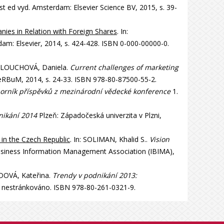
st ed vyd. Amsterdam: Elsevier Science BV, 2015, s. 39-
anies in Relation with Foreign Shares
. In:
m: Elsevier, 2014, s. 424-428. ISBN 0-000-00000-0.
KOLOUCHOVÁ, Daniela.
Current challenges of marketing
VeRBuM, 2014, s. 24-33. ISBN 978-80-87500-55-2.
sborník příspěvků z mezinárodní vědecké konference
1.
nikání 2014
Plzeň: Západočeská univerzita v Plzni,
in the Czech Republic
. In: SOLIMAN, Khalid S..
Vision
Business Information Management Association (IBIMA),
UDOVÁ, Kateřina.
Trendy v podnikání 2013:
 s. nestránkováno. ISBN 978-80-261-0321-9.