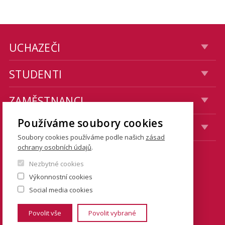
UCHAZEČI
STUDENTI
ZAMĚSTNANCI
Používáme soubory cookies
VEŘEJNOST
Soubory cookies používáme podle našich
zásad
ochrany osobních údajů
.
KONTAKTY
Nezbytné cookies
Výkonnostní cookies
Fakulta sociálních věd
Social media cookies
Univerzita Karlova
Povolit vše
Povolit vybrané