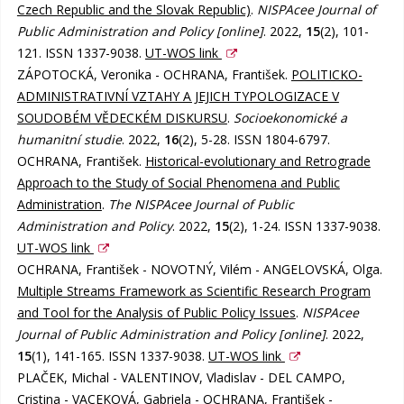
Czech Republic and the Slovak Republic)
.
NISPAcee Journal of
Public Administration and Policy [online]
. 2022,
15
(2), 101-
121. ISSN 1337-9038.
UT-WOS link
ZÁPOTOCKÁ, Veronika - OCHRANA, František.
POLITICKO-
ADMINISTRATIVNÍ VZTAHY A JEJICH TYPOLOGIZACE V
SOUDOBÉM VĚDECKÉM DISKURSU
.
Socioekonomické a
humanitní studie
. 2022,
16
(2), 5-28. ISSN 1804-6797.
OCHRANA, František.
Historical-evolutionary and Retrograde
Approach to the Study of Social Phenomena and Public
Administration
.
The NISPAcee Journal of Public
Administration and Policy
. 2022,
15
(2), 1-24. ISSN 1337-9038.
UT-WOS link
OCHRANA, František - NOVOTNÝ, Vilém - ANGELOVSKÁ, Olga.
Multiple Streams Framework as Scientific Research Program
and Tool for the Analysis of Public Policy Issues
.
NISPAcee
Journal of Public Administration and Policy [online]
. 2022,
15
(1), 141-165. ISSN 1337-9038.
UT-WOS link
PLAČEK, Michal - VALENTINOV, Vladislav - DEL CAMPO,
Cristina - VACEKOVÁ, Gabriela - OCHRANA, František -