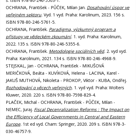
s. ISBN 978-80-246-5503-1.
OCHRANA, František - PŮČEK, Milan Jan.
Dosahování úspor ve
veřejném sektoru
.
Vyd. 1 vyd. Praha: Karolinum, 2023. 156 s.
ISBN 978-80-246-5761-5.
OCHRANA, František.
Paradigma, výzkumný program a
přístupy ve vědeckém zkoumání
.
1. vyd. Praha: Karolinum,
2022. 135 s. ISBN 978-80-246-5355-6.
OCHRANA, František.
Metodologie sociálních věd
.
2. vyd vyd.
Praha: Karolinum, 2021. 134 s. ISBN 978-80-246-4968-9.
STEJSKAL, Jan - OCHRANA, František - MIKUŠOVÁ
MERIČKOVÁ, Beáta - KUVÍKOVÁ, Helena - LACINA, Karel -
JAKUŠ MUTHOVÁ, Nikoleta - PROKOP, Viktor - KUBA, Ondřej.
Rozhodování o věcech veřejných
.
1. vyd vyd. Praha: Wolters
Kluwer, 2020. 220 s. ISBN 978-80-7598-829-4.
PLAČEK, Michal - OCHRANA, František - PŮČEK, Milan -
NEMEC, Juraj.
Fiscal Decenralization Reforms : The Impact on
the Efficiency of Local Governments in Central and Eastern
Europe
.
1st ed vyd. Cham: Springer, 2020. 209 s. ISBN 978-3-
030-46757-9.