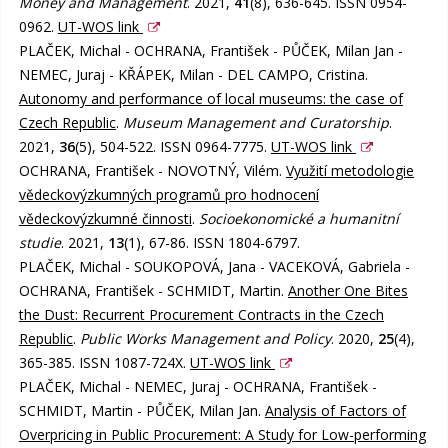
Money and Management
. 2021,
41
(8), 636-645. ISSN 0954-
0962.
UT-WOS link
PLAČEK, Michal - OCHRANA, František - PŮČEK, Milan Jan -
NEMEC, Juraj - KŘÁPEK, Milan - DEL CAMPO, Cristina.
Autonomy and performance of local museums: the case of
Czech Republic
.
Museum Management and Curatorship
.
2021,
36
(5), 504-522. ISSN 0964-7775.
UT-WOS link
OCHRANA, František - NOVOTNÝ, Vilém.
Využití metodologie
vědeckovýzkumných programů pro hodnocení
vědeckovýzkumné činnosti
.
Socioekonomické a humanitní
studie
. 2021,
13
(1), 67-86. ISSN 1804-6797.
PLAČEK, Michal - SOUKOPOVÁ, Jana - VACEKOVÁ, Gabriela -
OCHRANA, František - SCHMIDT, Martin.
Another One Bites
the Dust: Recurrent Procurement Contracts in the Czech
Republic
.
Public Works Management and Policy
. 2020,
25
(4),
365-385. ISSN 1087-724X.
UT-WOS link
PLAČEK, Michal - NEMEC, Juraj - OCHRANA, František -
SCHMIDT, Martin - PŮČEK, Milan Jan.
Analysis of Factors of
Overpricing in Public Procurement: A Study for Low-performing