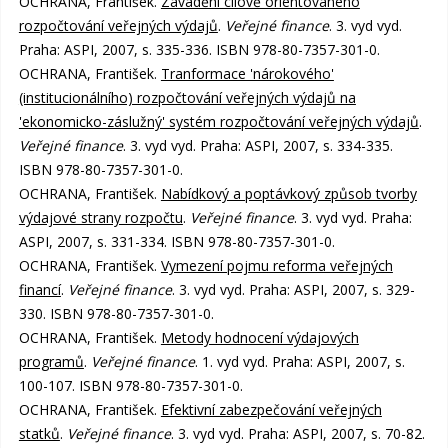
OCHRANA, František.
Zavádění cílově orientovaného
rozpočtování veřejných výdajů
.
Veřejné finance
. 3. vyd vyd.
Praha: ASPI, 2007, s. 335-336. ISBN 978-80-7357-301-0.
OCHRANA, František.
Tranformace 'nárokového'
(institucionálního) rozpočtování veřejných výdajů na
'ekonomicko-záslužný' systém rozpočtování veřejných výdajů
.
Veřejné finance
. 3. vyd vyd. Praha: ASPI, 2007, s. 334-335.
ISBN 978-80-7357-301-0.
OCHRANA, František.
Nabídkový a poptávkový způsob tvorby
výdajové strany rozpočtu
.
Veřejné finance
. 3. vyd vyd. Praha:
ASPI, 2007, s. 331-334. ISBN 978-80-7357-301-0.
OCHRANA, František.
Vymezení pojmu reforma veřejných
financí
.
Veřejné finance
. 3. vyd vyd. Praha: ASPI, 2007, s. 329-
330. ISBN 978-80-7357-301-0.
OCHRANA, František.
Metody hodnocení výdajových
programů
.
Veřejné finance
. 1. vyd vyd. Praha: ASPI, 2007, s.
100-107. ISBN 978-80-7357-301-0.
OCHRANA, František.
Efektivní zabezpečování veřejných
statků
.
Veřejné finance
. 3. vyd vyd. Praha: ASPI, 2007, s. 70-82.