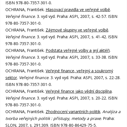
ISBN 978-80-7357-301-0.
OCHRANA, František.
Hlasovací pravidla ve veřejné volbě
.
Veřejné finance
. 3. vyd vyd. Praha: ASPI, 2007, s. 42-57. ISBN
978-80-7357-301-0.
OCHRANA, František.
Zájmové skupiny ve veřejné volbě
.
Veřejné finance
. 3. vyd vyd. Praha: ASPI, 2007, s. 41-42. ISBN
978-80-7357-301-0.
OCHRANA, František.
Podstata veřejné volby a její aktéři
.
Veřejné finance
. 3. vyd vyd. Praha: ASPI, 2007, s. 33-38. ISBN
978-80-7357-301-0.
OCHRANA, František.
Veřejné finance, veřejný a soukromý
sektor
.
Veřejné finance
. 3. vyd vyd. Praha: ASPI, 2007, s. 22-28.
ISBN 978-80-7357-301-0.
OCHRANA, František.
Veřejné finance jako vědní disciplína
.
Veřejné finance
. 3. vyd vyd. Praha: ASPI, 2007, s. 20-22. ISBN
978-80-7357-301-0.
OCHRANA, František.
Zhodnocení variantních politik
.
Analýza a
tvorba veřejných politik : přístupy, metody a praxe
. Praha:
SLON, 2007, s. 291;309. ISBN 978-80-86429-75-5.