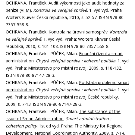
OCHRANA, František.
Audit výkonnosti jako audit hodnoty za
peníze (VFM)
.
Kontrola ve veřejné správě
. 1. vyd vyd. Praha:
Wolters Kluwer Česká republika, 2010, s. 52-57. ISBN 978-80-
7357-558-8.
OCHRANA, František.
Kontrola na úrovni samospráv
.
Kontrola
ve veřejné správě
. 1. vyd vyd. Praha: Wolters Kluwer Česká
republika, 2010, s. 101-108. ISBN 978-80-7357-558-8.
OCHRANA, František - PŮČEK, Milan.
Finanční řízení a smart
administration
.
Chytrá veřejná správa : kohezní politika
. 1. vyd
vyd. Praha: Ministerstvo pro místní rozvoj, 2009, s. 118-132.
ISBN 978-80-87147-28-3.
OCHRANA, František - PŮČEK, Milan.
Podstata problému smart
administration
.
Chytrá veřejná správa : kohezní politika
. 1. vyd
vyd. Praha: Ministerstvo pro místní rozvoj České republiky,
2009, s. 7-13. ISBN 978-80-87147-28-3.
OCHRANA, František - PŮČEK, Milan.
The substance of the
issue of Smart Administration
.
Smart administration :
cohesion policy
. 1st ed vyd. Praha: The Ministry for Regional
Development, National Coordination Authority, 2009, s. 7-14.