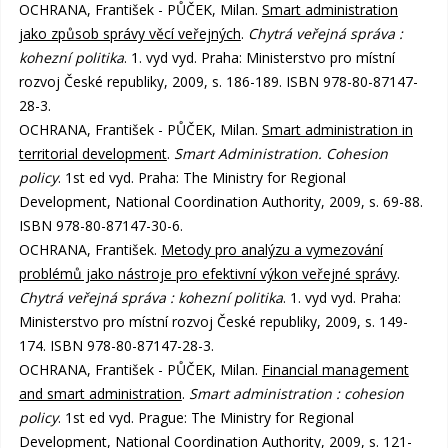
OCHRANA, František - PŮČEK, Milan.
Smart administration
jako způsob správy věcí veřejných
.
Chytrá veřejná správa :
kohezní politika
. 1. vyd vyd. Praha: Ministerstvo pro místní
rozvoj České republiky, 2009, s. 186-189. ISBN 978-80-87147-
28-3.
OCHRANA, František - PŮČEK, Milan.
Smart administration in
territorial development
.
Smart Administration. Cohesion
policy
. 1st ed vyd. Praha: The Ministry for Regional
Development, National Coordination Authority, 2009, s. 69-88.
ISBN 978-80-87147-30-6.
OCHRANA, František.
Metody pro analýzu a vymezování
problémů jako nástroje pro efektivní výkon veřejné správy
.
Chytrá veřejná správa : kohezní politika
. 1. vyd vyd. Praha:
Ministerstvo pro místní rozvoj České republiky, 2009, s. 149-
174. ISBN 978-80-87147-28-3.
OCHRANA, František - PŮČEK, Milan.
Financial management
and smart administration
.
Smart administration : cohesion
policy
. 1st ed vyd. Prague: The Ministry for Regional
Development, National Coordination Authority, 2009, s. 121-