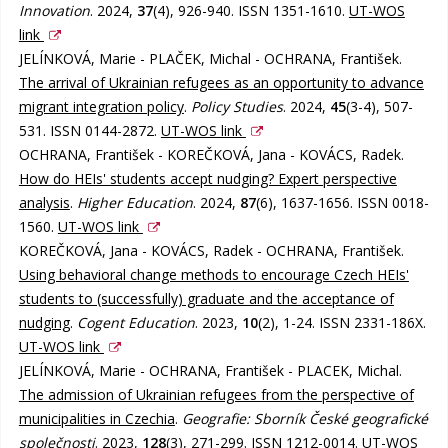
Innovation
. 2024,
37
(4), 926-940. ISSN 1351-1610.
UT-WOS
link
JELÍNKOVÁ, Marie - PLAČEK, Michal - OCHRANA, František.
The arrival of Ukrainian refugees as an opportunity to advance
migrant integration policy
.
Policy Studies
. 2024,
45
(3-4), 507-
531. ISSN 0144-2872.
UT-WOS link
OCHRANA, František - KOREČKOVÁ, Jana - KOVÁCS, Radek.
How do HEIs' students accept nudging? Expert perspective
analysis
.
Higher Education
. 2024,
87
(6), 1637-1656. ISSN 0018-
1560.
UT-WOS link
KOREČKOVÁ, Jana - KOVÁCS, Radek - OCHRANA, František.
Using behavioral change methods to encourage Czech HEIs'
students to (successfully) graduate and the acceptance of
nudging
.
Cogent Education
. 2023,
10
(2), 1-24. ISSN 2331-186X.
UT-WOS link
JELÍNKOVÁ, Marie - OCHRANA, František - PLACEK, Michal.
The admission of Ukrainian refugees from the perspective of
municipalities in Czechia
.
Geografie: Sborník České geografické
společnosti
. 2023,
128
(3), 271-299. ISSN 1212-0014.
UT-WOS