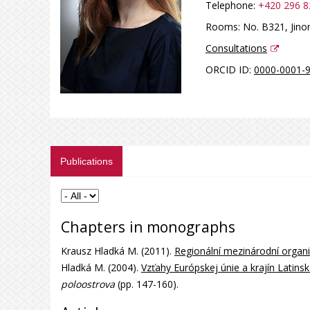
Telephone:
+420 296 8
Rooms:
No. B321, Jinon
Consultations
ORCID ID:
0000-0001-
Publications
Chapters in monographs
Krausz Hladká M. (2011).
Regionální mezinárodní organ
Hladká M. (2004).
Vzťahy Európskej únie a krajín Latinske
poloostrova
(pp. 147-160).