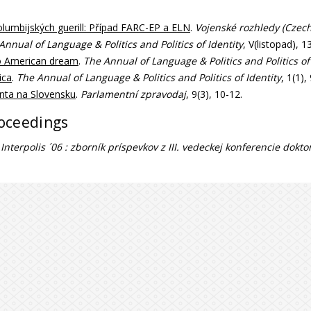
lumbijských guerill: Případ FARC-EP a ELN
.
Vojenské rozhledy (Czech
Annual of Language & Politics and Politics of Identity
, V(listopad), 1
ino American dream
.
The Annual of Language & Politics and Politics of
ica
.
The Annual of Language & Politics and Politics of Identity
, 1(1),
enta na Slovensku
.
Parlamentní zpravodaj
, 9(3), 10-12.
roceedings
.
Interpolis ´06 : zborník príspevkov z III. vedeckej konferencie dok