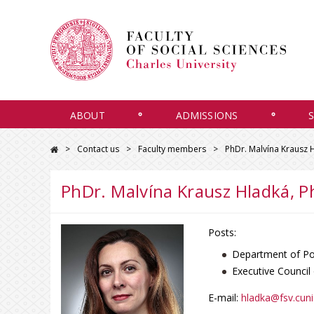
ABOUT
ADMISSIONS
Contact us
Faculty members
PhDr. Malvína Krausz H
PhDr. Malvína Krausz Hladká, P
Posts:
Department of Poli
Executive Council
E-mail:
hladka@fsv.cuni