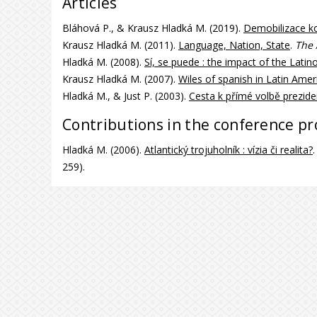
Articles
Bláhová P., & Krausz Hladká M. (2019).
Demobilizace ko
Krausz Hladká M. (2011).
Language, Nation, State
.
The 
Hladká M. (2008).
Sí, se puede : the impact of the Lat
Krausz Hladká M. (2007).
Wiles of spanish in Latin Amer
Hladká M., & Just P. (2003).
Cesta k přímé volbě prezid
Contributions in the conference p
Hladká M. (2006).
Atlantický trojuholník : vízia či realita?
259).