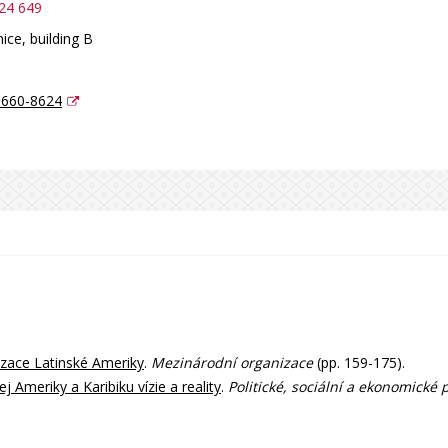
24 649
ice, building B
9660-8624
izace Latinské Ameriky
.
Mezinárodní organizace
(pp. 159-175).
j Ameriky a Karibiku vízie a reality
.
Politické, sociální a ekonomické