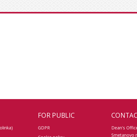
FOR PUBLIC
CONTAC
olinka)
GDPR
Dean's Office
Smetanovo n