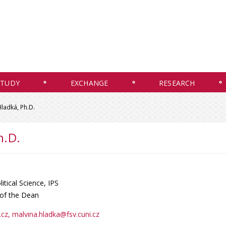
STUDY
EXCHANGE
RESEARCH
ladká, Ph.D.
h.D.
tical Science, IPS
 of the Dean
.cz
, malvina.hladka@fsv.cuni.cz