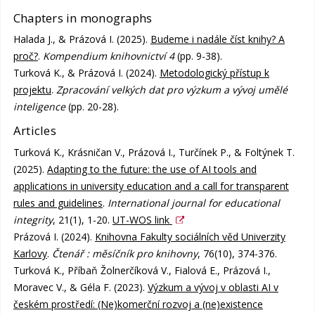
Chapters in monographs
Halada J., & Prázová I. (2025).
Budeme i nadále číst knihy? A
proč?
.
Kompendium knihovnictví 4
(pp. 9-38).
Turková K., & Prázová I. (2024).
Metodologický přístup k
projektu
.
Zpracování velkých dat pro výzkum a vývoj umělé
inteligence
(pp. 20-28).
Articles
Turková K., Krásničan V., Prázová I., Turčínek P., & Foltýnek T.
(2025).
Adapting to the future: the use of AI tools and
applications in university education and a call for transparent
rules and guidelines
.
International journal for educational
integrity
, 21(1), 1-20.
UT-WOS link
Prázová I. (2024).
Knihovna Fakulty sociálních věd Univerzity
Karlovy
.
Čtenář : měsíčník pro knihovny
, 76(10), 374-376.
Turková K., Příbaň Žolnerčíková V., Fialová E., Prázová I.,
Moravec V., & Géla F. (2023).
Výzkum a vývoj v oblasti AI v
českém prostředí: (Ne)komerční rozvoj a (ne)existence