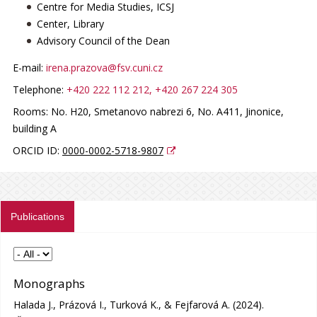
Centre for Media Studies, ICSJ
Center, Library
Advisory Council of the Dean
E-mail:
irena.prazova@fsv.cuni.cz
Telephone:
+420 222 112 212
, +420 267 224 305
Rooms:
No. H20, Smetanovo nabrezi 6
, No. A411, Jinonice,
building A
ORCID ID:
0000-0002-5718-9807
Publications
Monographs
Halada J., Prázová I., Turková K., & Fejfarová A. (2024).