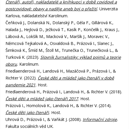
Čtenáři, autoři, nakladatelé a knihkupci v době covidové a
postcovidové: obavy a naděje aneb boj o přežití
.
Univerzita
Karlova, nakladatelství Karolinum.
Čeňková J., Dolanská N., Dolanský P., Géla F., Gillárová K.,
Halada J., Hejlová D., Ježková T., Kasík P., Končelík J., Kraus J.,
Lábová A., Lokšík M., Macková V., Maršík J., Moravec V.,
Němcová Tejkalová A., Osvaldová B., Prázová I., Slanec J.,
Šimková K., Šmíd M., Štoll M., Trunečka O., Trunečková L., &
Turková K. (2023).
Slovník žurnalistiky: výklad pojmů a teorie
oboru
.
Karolinum.
Friedlaenderová H., Landová H., Mazáčová P., Prázová I., &
Richter V. (2022).
České děti a mládež jako čtenáři v době
pandemie 2021
.
Host.
Friedlaenderová H., Prázová I., Landová H., & Richter V. (2018).
České děti a mládež jako čtenáři 2017
.
Host.
Prázová I., Homolová K., Landová H., & Richter V. (2014).
České děti jako čtenáři
.
Host.
Uhrová D., Prázová I., & Vaňkát J. (2008).
Informační zdroje
.
Fakulta sociálních věd UK.