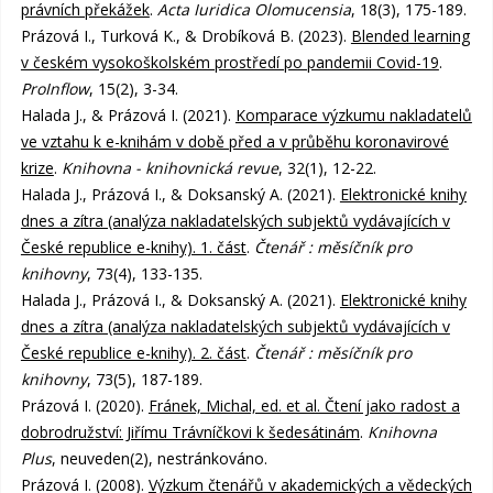
právních překážek
.
Acta Iuridica Olomucensia
, 18(3), 175-189.
Prázová I., Turková K., & Drobíková B. (2023).
Blended learning
v českém vysokoškolském prostředí po pandemii Covid-19
.
ProInflow
, 15(2), 3-34.
Halada J., & Prázová I. (2021).
Komparace výzkumu nakladatelů
ve vztahu k e-knihám v době před a v průběhu koronavirové
krize
.
Knihovna - knihovnická revue
, 32(1), 12-22.
Halada J., Prázová I., & Doksanský A. (2021).
Elektronické knihy
dnes a zítra (analýza nakladatelských subjektů vydávajících v
České republice e-knihy). 1. část
.
Čtenář : měsíčník pro
knihovny
, 73(4), 133-135.
Halada J., Prázová I., & Doksanský A. (2021).
Elektronické knihy
dnes a zítra (analýza nakladatelských subjektů vydávajících v
České republice e-knihy). 2. část
.
Čtenář : měsíčník pro
knihovny
, 73(5), 187-189.
Prázová I. (2020).
Fránek, Michal, ed. et al. Čtení jako radost a
dobrodružství: Jiřímu Trávníčkovi k šedesátinám
.
Knihovna
Plus
, neuveden(2), nestránkováno.
Prázová I. (2008).
Výzkum čtenářů v akademických a vědeckých