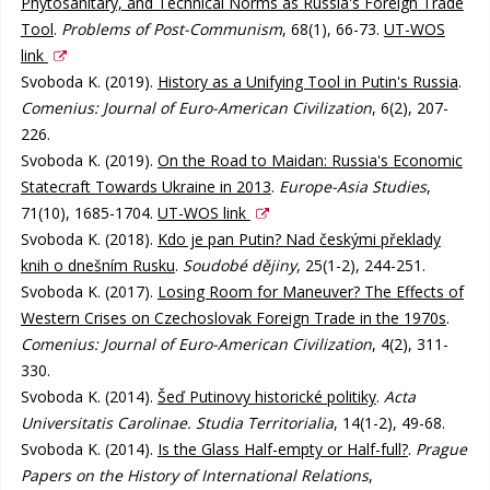
Phytosanitary, and Technical Norms as Russia's Foreign Trade
Tool
.
Problems of Post-Communism
, 68(1), 66-73.
UT-WOS
link
Svoboda K. (2019).
History as a Unifying Tool in Putin's Russia
.
Comenius: Journal of Euro-American Civilization
, 6(2), 207-
226.
Svoboda K. (2019).
On the Road to Maidan: Russia's Economic
Statecraft Towards Ukraine in 2013
.
Europe-Asia Studies
,
71(10), 1685-1704.
UT-WOS link
Svoboda K. (2018).
Kdo je pan Putin? Nad českými překlady
knih o dnešním Rusku
.
Soudobé dějiny
, 25(1-2), 244-251.
Svoboda K. (2017).
Losing Room for Maneuver? The Effects of
Western Crises on Czechoslovak Foreign Trade in the 1970s
.
Comenius: Journal of Euro-American Civilization
, 4(2), 311-
330.
Svoboda K. (2014).
Šeď Putinovy historické politiky
.
Acta
Universitatis Carolinae. Studia Territorialia
, 14(1-2), 49-68.
Svoboda K. (2014).
Is the Glass Half-empty or Half-full?
.
Prague
Papers on the History of International Relations
,