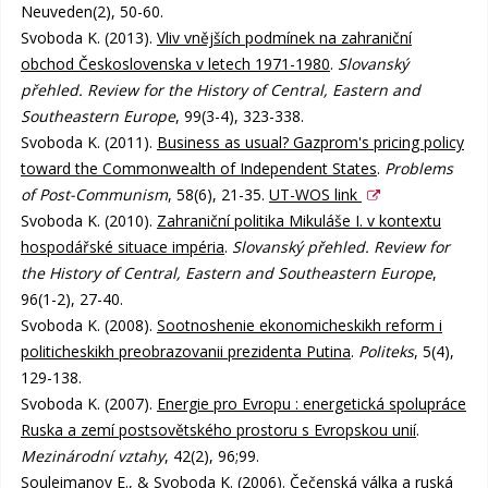
Neuveden(2), 50-60.
Svoboda K. (2013).
Vliv vnějších podmínek na zahraniční
obchod Československa v letech 1971-1980
.
Slovanský
přehled. Review for the History of Central, Eastern and
Southeastern Europe
, 99(3-4), 323-338.
Svoboda K. (2011).
Business as usual? Gazprom's pricing policy
toward the Commonwealth of Independent States
.
Problems
of Post-Communism
, 58(6), 21-35.
UT-WOS link
Svoboda K. (2010).
Zahraniční politika Mikuláše I. v kontextu
hospodářské situace impéria
.
Slovanský přehled. Review for
the History of Central, Eastern and Southeastern Europe
,
96(1-2), 27-40.
Svoboda K. (2008).
Sootnoshenie ekonomicheskikh reform i
politicheskikh preobrazovanii prezidenta Putina
.
Politeks
, 5(4),
129-138.
Svoboda K. (2007).
Energie pro Evropu : energetická spolupráce
Ruska a zemí postsovětského prostoru s Evropskou unií
.
Mezinárodní vztahy
, 42(2), 96;99.
Souleimanov E., & Svoboda K. (2006).
Čečenská válka a ruská