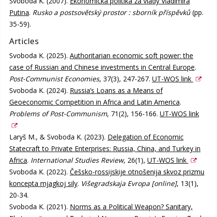
Svoboda K. (2007).
Ekonomická politika za vlády Vladimira
Putina
.
Rusko a postsovětský prostor : sborník příspěvků
(pp.
35-59).
Articles
Svoboda K. (2025).
Authoritarian economic soft power: the
case of Russian and Chinese investments in Central Europe
.
Post-Communist Economies
, 37(3), 247-267.
UT-WOS link
Svoboda K. (2024).
Russia’s Loans as a Means of
Geoeconomic Competition in Africa and Latin America
.
Problems of Post-Communism
, 71(2), 156-166.
UT-WOS link
Laryš M., & Svoboda K. (2023).
Delegation of Economic
Statecraft to Private Enterprises: Russia, China, and Turkey in
Africa
.
International Studies Review
, 26(1),
UT-WOS link
Svoboda K. (2022).
Češsko-rossijskije otnošenija skvoz prizmu
koncepta mjagkoj sily
.
Višegradskaja Evropa [online]
, 13(1),
20-34.
Svoboda K. (2021).
Norms as a Political Weapon? Sanitary,