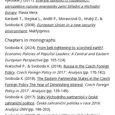
Vykoukal J. (2011).
Energie spojující či rozdělující?:
perspektivy rozvoje energetiky zemí Střední a Východní
Evropy
.
Flavia Viera.
Karásek T., Stejskal L., Anděl P., Moravcová D., Hrubý Z., &
Svoboda K. (2008).
European Union in a new security
environment
.
Matfyzpress.
Chapters in monographs
Svoboda K. (2024).
From belt-tightening to scorched earth?
.
Economic Policies of Populist Leaders: A Central and Eastern
European Perspective
(pp. 105-124).
Kratochvíl P., & Svoboda K. (2018).
Russia in the Czech Foreign
Policy
.
Czech Foreign Policy in 2017 : Analysis
(pp. 170-182).
Svoboda K. (2018).
The Eastern Partnership States in the Czech
Foreign Policy The Year of Diminishing Interest
.
Czech Foreign
Policy in 2017 : Analysis
(pp. 139-149).
Svoboda K. (2017).
Státy Východního partnerství v české
zahraniční politice
.
Česká zahraniční politika v roce 2016:
Analýza ÚMV
(pp. 186-203).