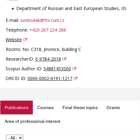
Department of Russian and East European Studies, IIS
E-mail:
svobodak@fsv.cuni.cz
Telephone:
+420 267 224 288
Website
Rooms:
No. C318, Jinonice, building C
ResearcherID:
E-9784-2018
Scopus Author ID:
54881453500
ORCID ID:
0000-0002-6191-1217
Publications
Courses
Final thesis topics
Grants
Area of professional interest