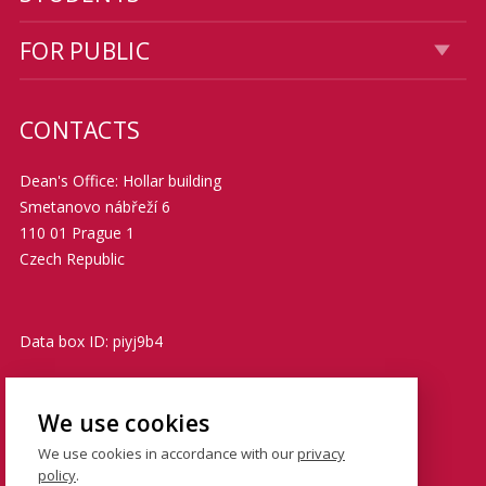
FOR PUBLIC
CONTACTS
Dean's Office: Hollar building
Smetanovo nábřeží 6
110 01 Prague 1
Czech Republic
Data box ID: piyj9b4
TIN: 00216208
We use cookies
VATIN: CZ00216208
We use cookies in accordance with our
privacy
policy
.