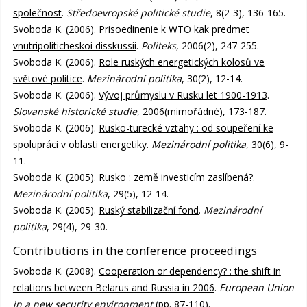
společnost
.
Středoevropské politické studie
, 8(2-3), 136-165.
Svoboda K. (2006).
Prisoedinenie k WTO kak predmet
vnutripoliticheskoi disskussii
.
Politeks
, 2006(2), 247-255.
Svoboda K. (2006).
Role ruských energetických kolosů ve
světové politice
.
Mezinárodní politika
, 30(2), 12-14.
Svoboda K. (2006).
Vývoj průmyslu v Rusku let 1900-1913
.
Slovanské historické studie
, 2006(mimořádné), 173-187.
Svoboda K. (2006).
Rusko-turecké vztahy : od soupeření ke
spolupráci v oblasti energetiky
.
Mezinárodní politika
, 30(6), 9-
11.
Svoboda K. (2005).
Rusko : země investicím zaslíbená?
.
Mezinárodní politika
, 29(5), 12-14.
Svoboda K. (2005).
Ruský stabilizační fond
.
Mezinárodní
politika
, 29(4), 29-30.
Contributions in the conference proceedings
Svoboda K. (2008).
Cooperation or dependency? : the shift in
relations between Belarus and Russia in 2006
.
European Union
in a new security environment
(pp. 87-110).