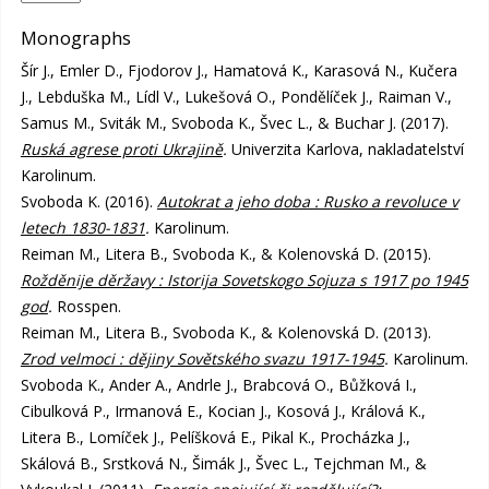
Monographs
Šír J., Emler D., Fjodorov J., Hamatová K., Karasová N., Kučera
J., Lebduška M., Lídl V., Lukešová O., Pondělíček J., Raiman V.,
Samus M., Sviták M., Svoboda K., Švec L., & Buchar J. (2017).
Ruská agrese proti Ukrajině
.
Univerzita Karlova, nakladatelství
Karolinum.
Svoboda K. (2016).
Autokrat a jeho doba : Rusko a revoluce v
letech 1830-1831
.
Karolinum.
Reiman M., Litera B., Svoboda K., & Kolenovská D. (2015).
Rožděnije děržavy : Istorija Sovetskogo Sojuza s 1917 po 1945
god
.
Rosspen.
Reiman M., Litera B., Svoboda K., & Kolenovská D. (2013).
Zrod velmoci : dějiny Sovětského svazu 1917-1945
.
Karolinum.
Svoboda K., Ander A., Andrle J., Brabcová O., Bůžková I.,
Cibulková P., Irmanová E., Kocian J., Kosová J., Králová K.,
Litera B., Lomíček J., Pelíšková E., Pikal K., Procházka J.,
Skálová B., Srstková N., Šimák J., Švec L., Tejchman M., &