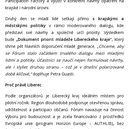
Participation Factory a vyústí v konkrétní návrhy opatření na
krajské i národní úrovni.
Druhý den se mladí lidé setkají přímo
s krajskými a
městskými politiky
v rámci moderovaného dialogu, kde
představí své návrhy a společně určí priority. Výsledkem
bude
„Dokument priorit mládeže Libereckého kraje“
, který
shrne pět hlavních doporučení mladé generace.
„Chceme, aby
se Fórum stalo začátkem trvalého dialogu mezi mladými
lidmi a politiky. Účastníci se naučí nejen formulovat návrhy,
ale i slyšet druhou stranu – což je v dnešní polarizované
době klíčové,“
doplňuje Petra Guasti.
Proč právě Liberec
Podle organizátorů je Liberecký kraj ideálním místem pro
pilotní ročník. Region dlouhodobě podporuje otevřenou správu,
udržitelnost a participaci občanů. Fórum navazuje na činnost
Výboru pro budoucnost a je zcela financováno z prostředků
Evropské unie (program Horizon Europe – AUTHLIB), bez