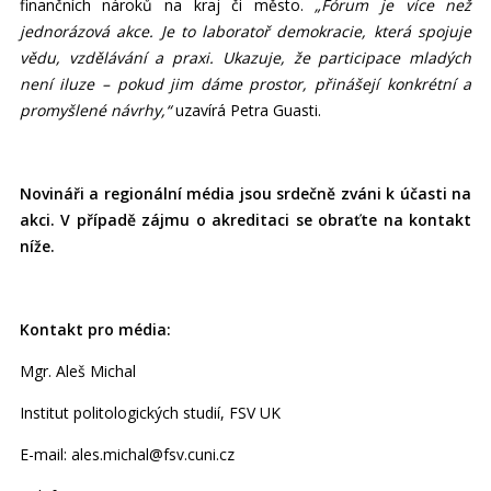
finančních nároků na kraj či město.
„Fórum je více než
jednorázová akce. Je to laboratoř demokracie, která spojuje
vědu, vzdělávání a praxi. Ukazuje, že participace mladých
není iluze – pokud jim dáme prostor, přinášejí konkrétní a
promyšlené návrhy,“
uzavírá Petra Guasti.
Novináři a regionální média jsou srdečně zváni k účasti na
akci. V případě zájmu o akreditaci se obraťte na kontakt
níže.
Kontakt pro média:
Mgr. Aleš Michal
Institut politologických studií, FSV UK
E-mail: ales.michal@fsv.cuni.cz