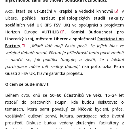
a jak mohou sami ovlivňovat politická rozhodnutí.
Akci, která se uskuteční v
Krajské a vědecké knihovně
v
Liberci, pořádá
Institut politologických studií Fakulty
sociálních věd UK (IPS FSV UK)
ve spolupráci s projektem
Horizon Europe
AUTHLIB
,
Komisí Budoucnost pro
Liberecký kraj
,
městem Liberec
a
společností
Participation
Factory
.
„Mladí lidé mají často pocit, že jejich hlas ve
veřejné debatě nezní. Fórum je příležitostí tento pocit změnit
– naučit se, jak politika funguje, a zjistit, že i lokální
participace může mít reálný dopad,“
říká politoložka Petra
Guasti z FSV UK, hlavní garantka projektu.
O čem se bude mluvit
Během dvou dnů se
50–60 účastníků ve věku 15–24
let
rozdělí do pracovních skupin, kde budou diskutovat o
tématech, která sami považují za klíčová: bydlení, práce,
vzdělávání, duševní zdraví, kultura, participace nebo životní
prostředí. Diskuse budou vedeny zkušenými facilitátory z