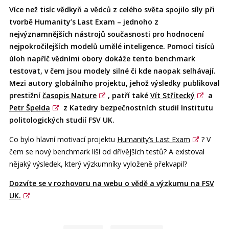
Více než tisíc vědkyň a vědců z celého světa spojilo síly při
tvorbě Humanity’s Last Exam – jednoho z
nejvýznamnějších nástrojů současnosti pro hodnocení
nejpokročilejších modelů umělé inteligence. Pomocí tisíců
úloh napříč vědními obory dokáže tento benchmark
testovat, v čem jsou modely silné či kde naopak selhávají.
Mezi autory globálního projektu, jehož výsledky publikoval
prestižní
časopis Nature
, patří také
Vít Střítecký
a
Petr Špelda
z Katedry bezpečnostních studií Institutu
politologických studií FSV UK.
Co bylo hlavní motivací projektu
Humanity’s Last Exam
? V
čem se nový benchmark liší od dřívějších testů? A existoval
nějaký výsledek, který výzkumníky vyloženě překvapil?
Dozvíte se v rozhovoru na webu o vědě a výzkumu na FSV
UK.