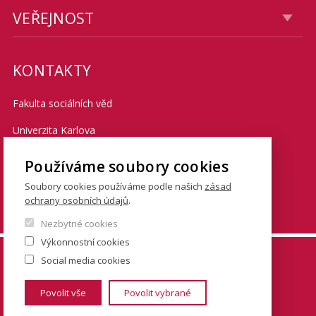
VEŘEJNOST
KONTAKTY
Fakulta sociálních věd
Univerzita Karlova
Smetanovo nábřeží 6
Používáme soubory cookies
Praha 1 110 01
Soubory cookies používáme podle našich
zásad
ochrany osobních údajů
.
Tel.: + 420 222 112 111
Nezbytné cookies
Výkonnostní cookies
© FSV UK 2026, photo: UK ,
Thinkstock.com
and
Social media cookies
Shutterstock.com
Povolit vše
Povolit vybrané
www.cuni.cz