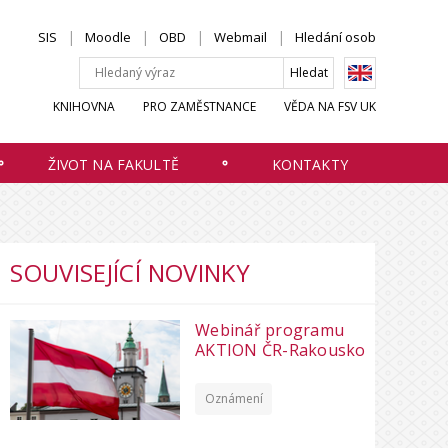
SIS
Moodle
OBD
Webmail
Hledání osob
KNIHOVNA
PRO ZAMĚSTNANCE
VĚDA NA FSV UK
ŽIVOT NA FAKULTĚ
KONTAKTY
SOUVISEJÍCÍ NOVINKY
Webinář programu
AKTION ČR-Rakousko
Oznámení