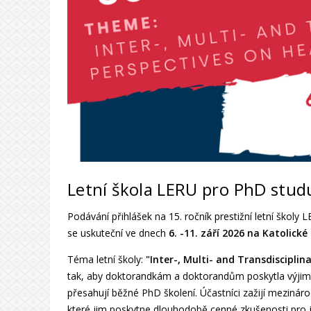
Letní škola LERU pro PhD studu
Podávání přihlášek na 15. ročník prestižní letní školy
se uskuteční ve dnech
6. -11. září 2026 na Katolické
Téma letní školy:
"Inter-, Multi- and Transdisciplin
tak, aby doktorandkám a doktorandům poskytla výjimeč
přesahují běžné PhD školení. Účastníci zažijí mezinárodn
které jim poskytne dlouhodobě cenné zkušenosti pro je