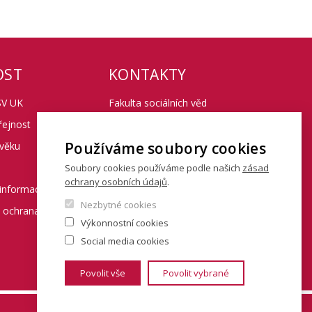
OST
KONTAKTY
SV UK
Fakulta sociálních věd
řejnost
Univerzita Karlova
Používáme soubory cookies
 věku
Smetanovo nábřeží 6
Soubory cookies používáme podle našich
zásad
Praha 1 110 01
ochrany osobních údajů
.
informací
Nezbytné cookies
Tel.: + 420 222 112 111
a ochrana osobních
Výkonnostní cookies
Social media cookies
Povolit vše
Povolit vybrané