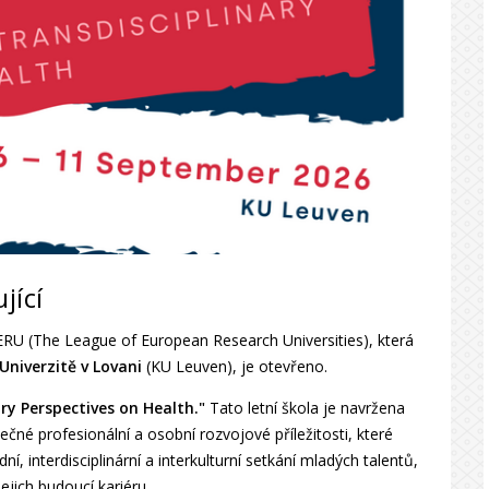
jící
 LERU (The League of European Research Universities), která
 Univerzitě v Lovani
(KU Leuven), je otevřeno.
ary Perspectives on Health."
Tato letní škola je navržena
né profesionální a osobní rozvojové příležitosti, které
í, interdisciplinární a interkulturní setkání mladých talentů,
jich budoucí kariéru.