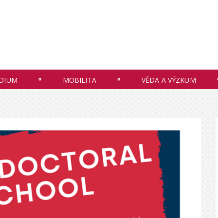
DIUM
MOBILITA
VĚDA A VÝZKUM