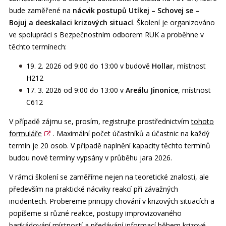
bude zaměřené na
nácvik postupů Utíkej – Schovej se –
Bojuj a deeskalaci krizových situací
. Školení je organizováno
ve spolupráci s Bezpečnostním odborem RUK a proběhne v
těchto termínech:
19. 2. 2026 od 9:00 do 13:00 v budově
Hollar
, místnost
H212
17. 3. 2026 od 9:00 do 13:00 v
Areálu Jinonice
, místnost
C612
V případě zájmu se, prosím, registrujte prostřednictvím
tohoto
formuláře
. Maximální počet účastníků a účastnic na každý
termín je 20 osob. V případě naplnění kapacity těchto termínů
budou nové termíny vypsány v průběhu jara 2026.
V rámci školení se zaměříme nejen na teoretické znalosti, ale
především na praktické nácviky reakcí při závažných
incidentech. Probereme principy chování v krizových situacích a
popíšeme si různé reakce, postupy improvizovaného
barikádování místností a předávání informací během krizové