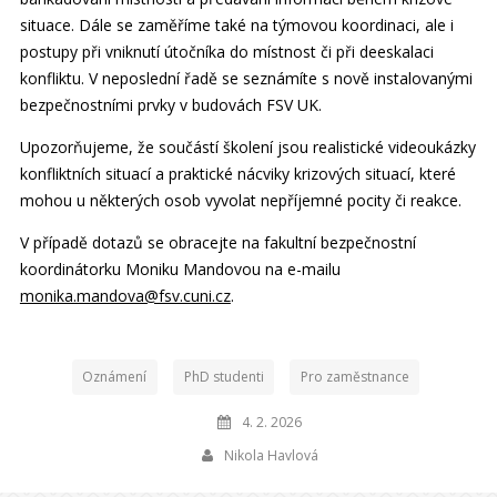
situace. Dále se zaměříme také na týmovou koordinaci, ale i
postupy při vniknutí útočníka do místnost či při deeskalaci
konfliktu. V neposlední řadě se seznámíte s nově instalovanými
bezpečnostními prvky v budovách FSV UK.
Upozorňujeme, že součástí školení jsou realistické videoukázky
konfliktních situací a praktické nácviky krizových situací, které
mohou u některých osob vyvolat nepříjemné pocity či reakce.
V případě dotazů se obracejte na fakultní bezpečnostní
koordinátorku Moniku Mandovou na e-mailu
monika.mandova@fsv.cuni.cz
.
Oznámení
PhD studenti
Pro zaměstnance
4. 2. 2026
Nikola Havlová